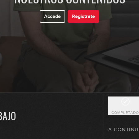
Accede
Regístrate
27
28
29
30
BAJO
COMPLETAD
31
A CONTINU