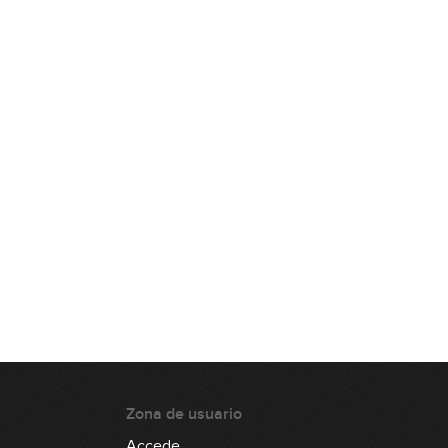
Enero 2025: Línea de bajo
01:03:54
Enero 2025: Solo de bajo
01:05:16
Febrero 2025: Línea de bajo
52:51
Febrero 2025: Solo de bajo
01:11:19
Marzo 2025: Línea de bajo
47:21
Zona de usuario
Marzo 2025: Solo de bajo
Accede