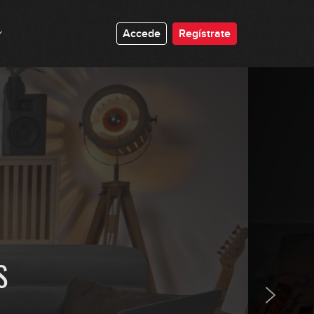
01:19:49
Accede
Regístrate
Abril 2024: Avanzado
45:40
Mayo 2024: Principiante
01:07:33
Mayo 2024: Avanzado
49:46
Junio 2024: Principiante
59:02
S
Junio 2024: Avanzado