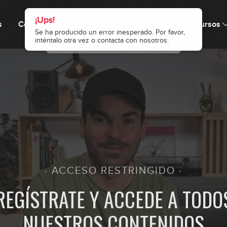
s
Cómo funciona
Precio
Comunidad
Recursos
22
23
24
· ACCESO RESTRINGIDO ·
25
REGÍSTRATE Y ACCEDE A TODO
NUESTROS CONTENIDOS
26