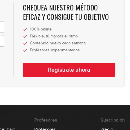
CHEQUEA NUESTRO MÉTODO
37
EFICAZ Y CONSIGUE TU OBJETIVO
100% online
38
Flexible, tú marcas el ritmo
Contenido nuevo cada semana
Profesores experimentados
39
Regístrate ahora
40
41
Profesores
Suscripción
 el bajo
Profesores
Precio