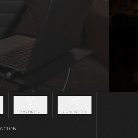
49:22
Julio - Agosto 2024: Principiante
59:30
Julio - Agosto 2024: Avanzado
41:23
Septiembre 2024: Línea de bajo
45:26
Septiembre 2024: Solo de bajo
30:38
O
FAVORITO
COMPARTIR
Octubre 2024: Línea de bajo
ACIÓN
43:50