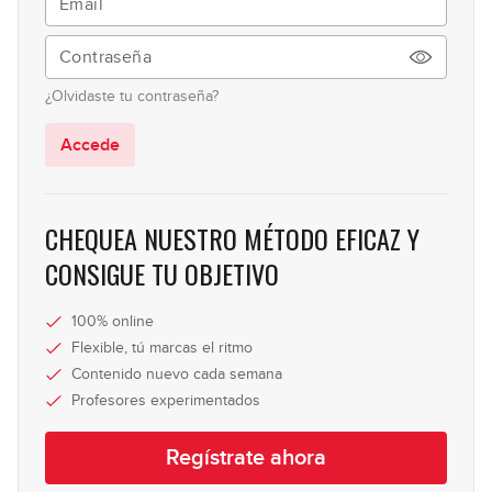
48:56
Enero 2025: Línea de bajo
37
¿Olvidaste tu contraseña?
01:03:54
Accede
Enero 2025: Solo de bajo
38
01:05:16
CHEQUEA NUESTRO MÉTODO EFICAZ Y
Febrero 2025: Línea de bajo
CONSIGUE TU OBJETIVO
39
52:51
100% online
Febrero 2025: Solo de bajo
Flexible, tú marcas el ritmo
40
Contenido nuevo cada semana
01:11:19
Profesores experimentados
Marzo 2025: Línea de bajo
41
Regístrate ahora
47:21