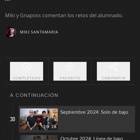
Junio 2024: Avanzado
26
Miki y Gnaposs comentan los retos del alumnado.
49:22
MIKI SANTAMARIA
Julio - Agosto 2024: Principiante
27
59:30
Julio - Agosto 2024: Avanzado
28
41:23
COMPLETADO
FAVORITO
COMPARTIR
Septiembre 2024: Línea de bajo
29
A CONTINUACIÓN
45:26
Septiembre 2024: Solo de bajo
30
30:38
Octubre 2024: Línea de bajo