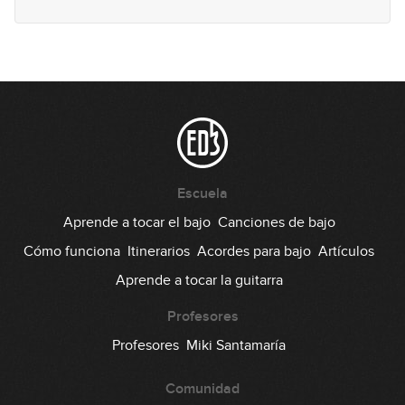
Marzo 2025: Solo de bajo
42
52:37
Abril 2025: Línea de bajo
43
44:14
Abril 2025: Solo de bajo
Escuela
44
56:29
Aprende a tocar el bajo
Canciones de bajo
Cómo funciona
Itinerarios
Acordes para bajo
Artículos
Mayo 2025: Línea de bajo
45
Aprende a tocar la guitarra
34:44
Profesores
Mayo 2025: Solo de bajo
Profesores
Miki Santamaría
46
45:27
Comunidad