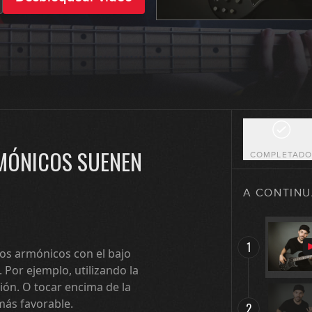
MÓNICOS SUENEN
COMPLETAD
A CONTINU
1
os armónicos con el bajo
Por ejemplo, utilizando la
ción. O tocar encima de la
más favorable.
2