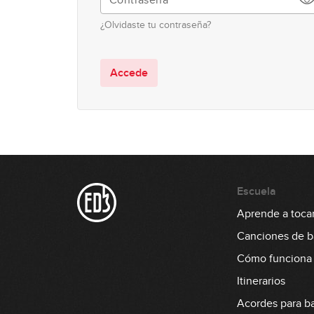
¿Olvidaste tu contraseña?
Accede
Escuela
Aprende a tocar
Canciones de b
Cómo funciona
Itinerarios
Acordes para b