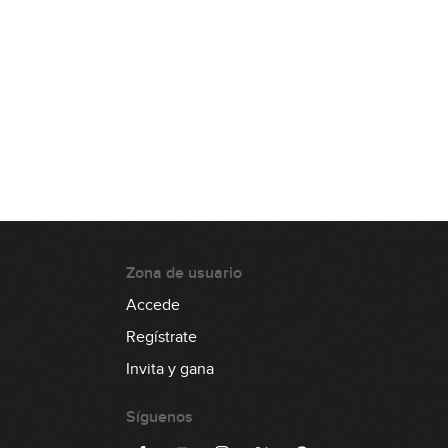
05:04
Cómo conseguir el sonido
Motown
02:12
GRATIS
Zona de usuario
Accede
Regístrate
Invita y gana
Síguenos