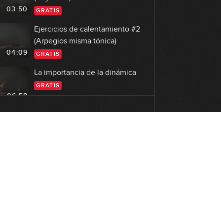
03:50
GRATIS
Ejercicios de calentamiento #2
(Arpegios misma tónica)
04:09
GRATIS
La importancia de la dinámica
GRATIS
06:58
Cómo conseguir un sonido gordo
con el bajo
03:34
GRATIS
Cómo sacar el máximo partido a
un lick
09:18
GRATIS
La importancia de la armonía
GRATIS