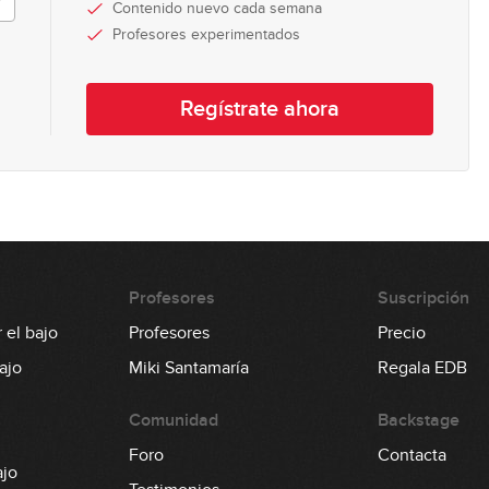
Contenido nuevo cada semana
Profesores experimentados
8
Regístrate ahora
Profesores
Suscripción
 el bajo
Profesores
Precio
ajo
Miki Santamaría
Regala EDB
Comunidad
Backstage
Foro
Contacta
ajo