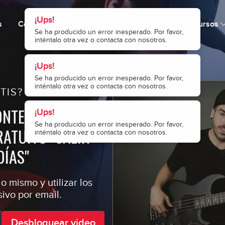
s
Cómo funciona
Precio
Comunidad
Recursos
TIS?
ONTENIDOS
ATUITO "SALIR
DÍAS"
o mismo y utilizar los
ivo por email.
Desbloquear video