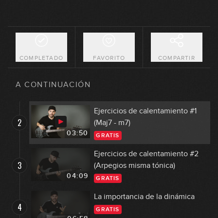
COMPLETADO
FAVORITO
COMPARTIR
Truco para que los armónicos
1
suenen mejor
A CONTINUACIÓN
02:34
GRATIS
Ejercicios de calentamiento #1
2
(Maj7 - m7)
03:50
GRATIS
Ejercicios de calentamiento #2
3
(Arpegios misma tónica)
04:09
GRATIS
La importancia de la dinámica
4
GRATIS