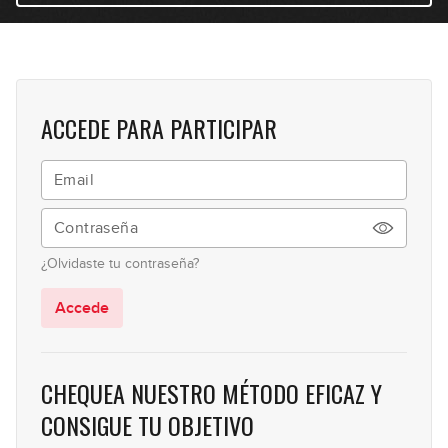
12:06
Acordes alterados
12
04:26
ACCEDE PARA PARTICIPAR
Acordes con sonoridades
13
complejas
09:20
Iniciación al Chord Melody
14
¿Olvidaste tu contraseña?
16:10
Accede
CHEQUEA NUESTRO MÉTODO EFICAZ Y
CONSIGUE TU OBJETIVO