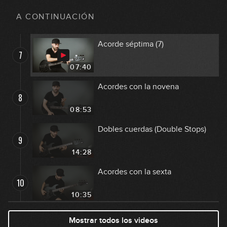
Acorde menor séptima (m7)
6
A CONTINUACIÓN
06:33
Acorde séptima (7)
7
07:40
Acordes con la novena
8
08:53
Dobles cuerdas (Double Stops)
9
14:28
Acordes con la sexta
10
10:35
Acordes sus
Mostrar todos los videos
11