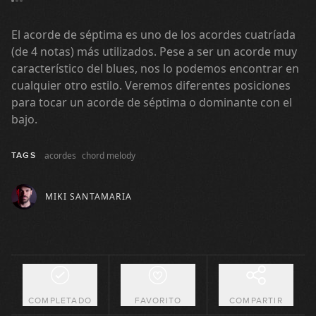
Acordes de 2 notas
El acorde de séptima es uno de los acordes cuatríada
1
GRATIS
(de 4 notas) más utilizados. Pese a ser un acorde muy
13:58
característico del blues, nos lo podemos encontrar en
Acordes de décima (tercera)
cualquier otro estilo. Veremos diferentes posiciones
2
para tocar un acorde de séptima o dominante con el
07:55
bajo.
Acorde mayor
3
acordes
chord melody
TAGS
14:17
MIKI SANTAMARIA
Acorde menor
4
12:55
Acorde mayor séptima (Maj7)
5
07:20
COMPLETADO
FAVORITO
COMPARTIR