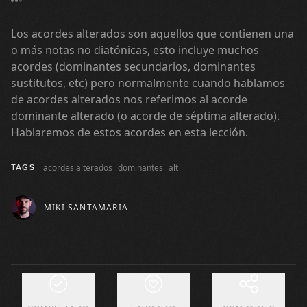
17:13
El intercambio modal (teoría)
Los acordes alterados son aquellos que contienen una
13
o más notas no diatónicas, esto incluye muchos
25:21
acordes (dominantes secundarios, dominantes
sustitutos, etc) pero normalmente cuando hablamos
El intercambio modal (práctica)
de acordes alterados nos referimos al acorde
14
dominante alterado (o acorde de séptima alterado).
15:46
Hablaremos de estos acordes en esta lección.
Modulación (cambio de tono)
15
acordes alterados
dominantes
alt
TAGS
16:51
Experimentando con acordes
MIKI SANTAMARIA
16
híbridos e inversiones
15:55
Análisis armónico: Phil Collins -
17
Can't Stop Loving You
20:10