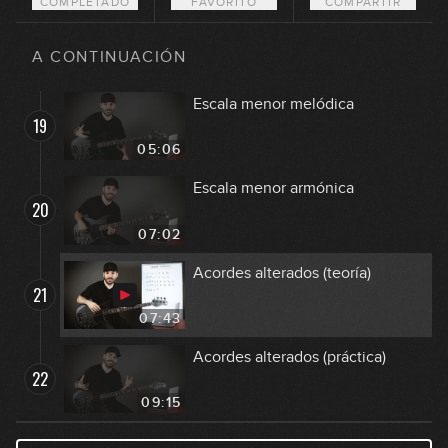
COMPLETADO
FAVORITO
COMPARTIR
Análisis armónico: The Beatles -
18
In My Life
A CONTINUACIÓN
12:28
Escala menor melódica
19
05:06
Escala menor armónica
20
07:02
Acordes alterados (teoría)
21
07:43
Acordes alterados (práctica)
22
09:15