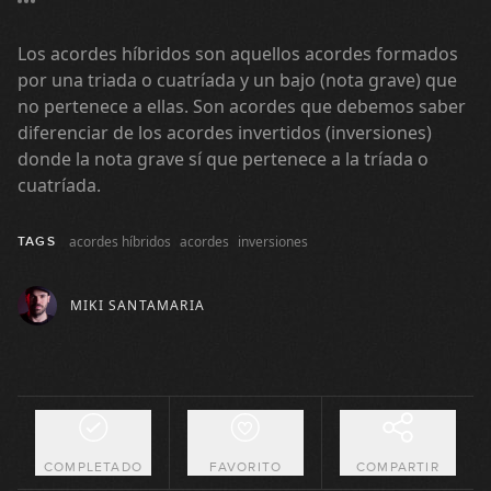
2-5-1 Mayor
Los acordes híbridos son aquellos acordes formados
6
GRATIS
por una triada o cuatríada y un bajo (nota grave) que
23:36
no pertenece a ellas. Son acordes que debemos saber
2-5-1 Menor
diferenciar de los acordes invertidos (inversiones)
7
donde la nota grave sí que pertenece a la tríada o
22:10
cuatríada.
Dominantes secundarios (y
8
segundos menores relativos)
acordes híbridos
acordes
inversiones
TAGS
18:57
MIKI SANTAMARIA
Dominantes sustitutos
9
12:14
La escala Lidia bemol 7
10
04:22
COMPLETADO
FAVORITO
COMPARTIR