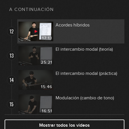
Acordes suspendidos (acordes
11
"sus")
A CONTINUACIÓN
13:05
Acordes híbridos
12
17:13
El intercambio modal (teoría)
13
25:21
El intercambio modal (práctica)
14
15:46
Modulación (cambio de tono)
15
16:51
Experimentando con acordes
Mostrar todos los videos
16
híbridos e inversiones