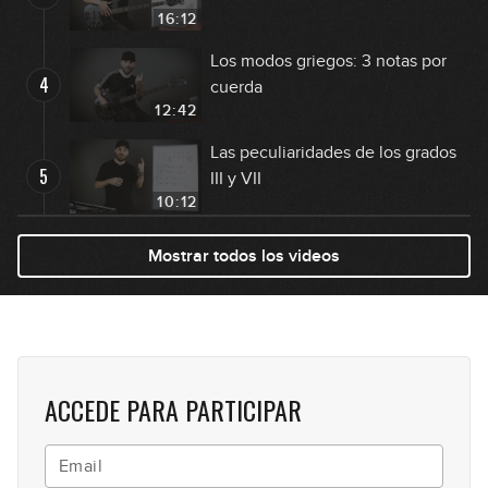
16:12
Los modos griegos: 3 notas por
4
cuerda
12:42
Las peculiaridades de los grados
5
III y VII
10:12
2-5-1 Mayor
Mostrar todos los videos
6
GRATIS
23:36
2-5-1 Menor
7
22:10
ACCEDE PARA PARTICIPAR
Dominantes secundarios (y
8
segundos menores relativos)
18:57