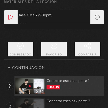
MATERIALES DE LA LECCIÓN
Base CMaj7 (90bpm)
00:00
COMPLETADO
FAVORITO
COMPARTIR
Armonía modal vs armonía Tonal
1
A CONTINUACIÓN
19:38
Conectar escalas - parte 1
2
GRATIS
12:52
Conectar escalas - parte 2
3