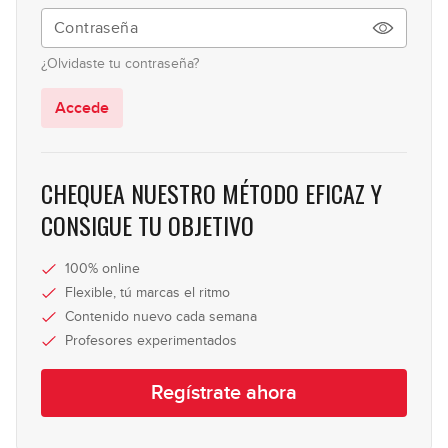
Dominantes sustitutos
9
¿Olvidaste tu contraseña?
12:14
Accede
La escala Lidia bemol 7
10
04:22
CHEQUEA NUESTRO MÉTODO EFICAZ Y
Acordes suspendidos (acordes
CONSIGUE TU OBJETIVO
11
"sus")
13:05
100% online
Acordes híbridos
Flexible, tú marcas el ritmo
12
Contenido nuevo cada semana
17:13
Profesores experimentados
El intercambio modal (teoría)
13
Regístrate ahora
25:21