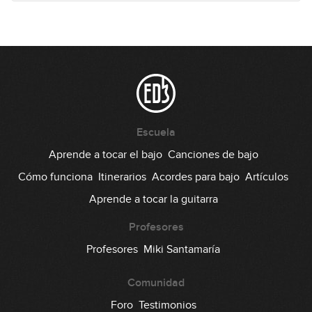
El intercambio modal (práctica)
14
15:46
Modulación (cambio de tono)
15
16:51
Experimentando con acordes
Escuela
16
híbridos e inversiones
15:55
Aprende a tocar el bajo
Canciones de bajo
Cómo funciona
Itinerarios
Acordes para bajo
Artículos
Análisis armónico: Phil Collins -
17
Can't Stop Loving You
Aprende a tocar la guitarra
20:10
Profesores
Análisis armónico: The Beatles -
Profesores
Miki Santamaría
18
In My Life
12:28
Comunidad
Escala menor melódica
Foro
Testimonios
19