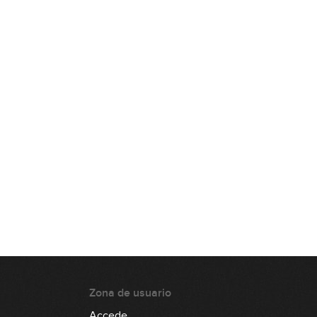
El intercambio modal (práctica)
15:46
Modulación (cambio de tono)
16:51
Experimentando con acordes
híbridos e inversiones
15:55
Análisis armónico: Phil Collins -
Can't Stop Loving You
20:10
Análisis armónico: The Beatles - In
My Life
12:28
Zona de usuario
Escala menor melódica
Accede