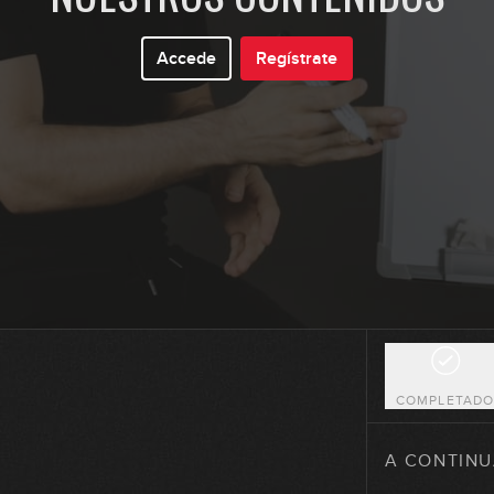
Accede
Regístrate
4
5
6
7
COMPLETAD
8
A CONTINU