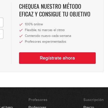
CHEQUEA NUESTRO MÉTODO
14
EFICAZ Y CONSIGUE TU OBJETIVO
100% online
15
Flexible, tú marcas el ritmo
Contenido nuevo cada semana
Profesores experimentados
16
Regístrate ahora
17
18
Profesores
Suscripción
 el bajo
Profesores
Precio