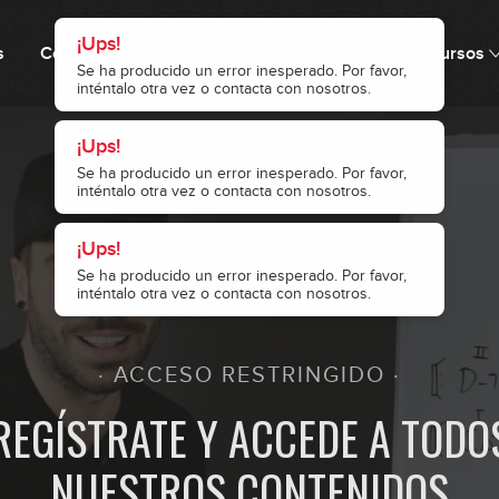
s
Cómo funciona
Precio
Comunidad
Recursos
1
· ACCESO RESTRINGIDO ·
2
REGÍSTRATE Y ACCEDE A TODO
NUESTROS CONTENIDOS
3