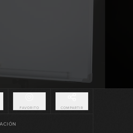
16:12
Los modos griegos: 3 notas por
cuerda
12:42
Las peculiaridades de los grados
III y VII
10:12
2-5-1 Mayor
GRATIS
23:36
2-5-1 Menor
22:10
O
FAVORITO
COMPARTIR
Dominantes secundarios (y
segundos menores relativos)
ACIÓN
18:57