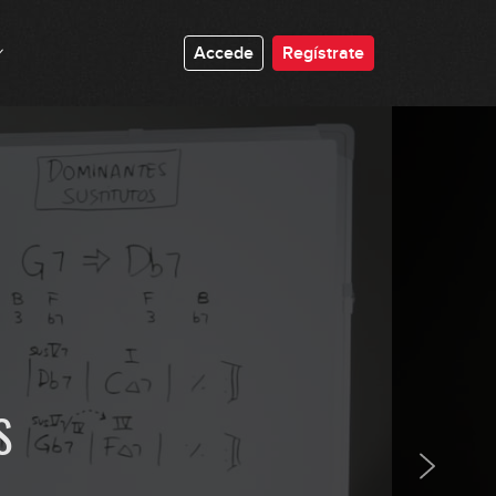
Accede
Regístrate
Armonía modal vs armonía Tonal
19:38
Conectar escalas - parte 1
GRATIS
12:52
S
Conectar escalas - parte 2