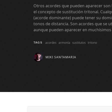
Otros acordes que pueden aparecer son l
el concepto de sustitución tritonal. Cual
(acorde dominante) puede tener su domin
tonos de distancia. Son acordes que se ut
aunque pueden aparecer en muchísimos o
acordes
armonía
sustitutos
tritono
TAGS
MIKI SANTAMARIA