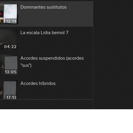
Dominantes sustitutos
12:14
La escala Lidia bemol 7
04:22
Acordes suspendidos (acordes
"sus")
13:05
Acordes híbridos
17:13
El intercambio modal (teoría)
25:21