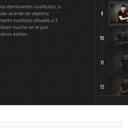
os dominantes sustitutos, o
9
quier acorde de séptima
ante sustituto situado a 3
ilizan mucho en el jazz
tros estilos.
10
11
12
13