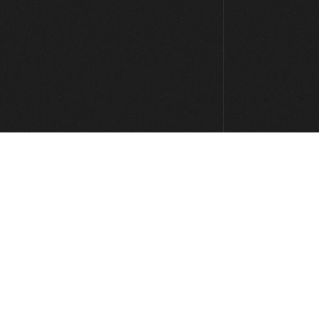
Escala menor melódica
05:06
Escala menor armónica
07:02
Acordes alterados (teoría)
07:43
Acordes alterados (práctica)
09:15