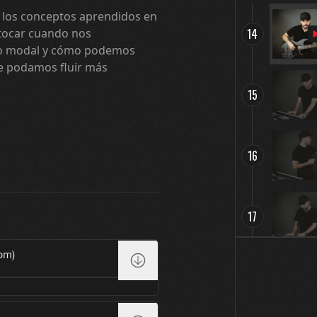
 los conceptos aprendidos en
 tocar cuando nos
14
io modal y cómo podemos
e podamos fluir más
15
16
17
pm)
18