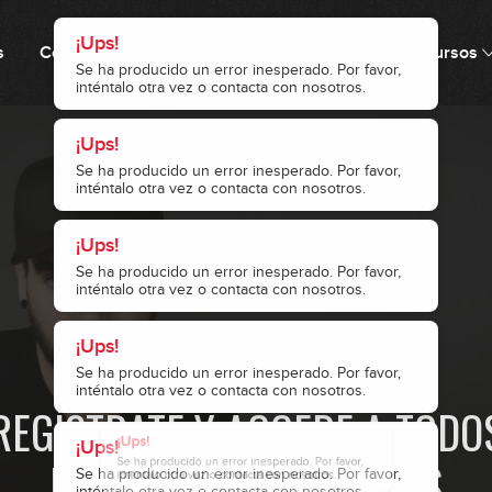
¡Ups!
s
Cómo funciona
Precio
Comunidad
Recursos
Se ha producido un error inesperado. Por favor,
inténtalo otra vez o contacta con nosotros.
4
¡Ups!
Se ha producido un error inesperado. Por favor,
5
inténtalo otra vez o contacta con nosotros.
¡Ups!
¡Ups!
¡Ups!
Se ha producido un error inesperado. Por favor,
Se ha producido un error inesperado. Por favor,
Se ha producido un error inesperado. Por favor,
¡Ups!
inténtalo otra vez o contacta con nosotros.
inténtalo otra vez o contacta con nosotros.
inténtalo otra vez o contacta con nosotros.
Se ha producido un error inesperado. Por favor,
6
inténtalo otra vez o contacta con nosotros.
· ACCESO RESTRINGIDO ·
7
REGÍSTRATE Y ACCEDE A TODO
NUESTROS CONTENIDOS
8