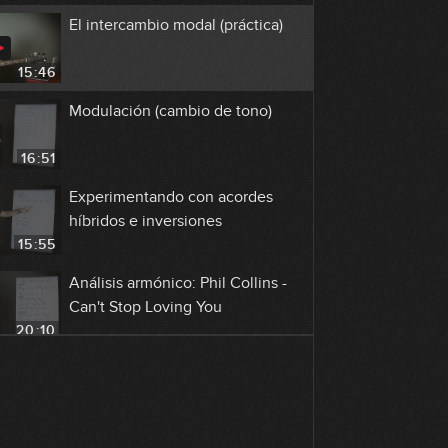
El intercambio modal (práctica)
15:46
Modulación (cambio de tono)
16:51
Experimentando con acordes
híbridos e inversiones
15:55
Análisis armónico: Phil Collins -
Can't Stop Loving You
20:10
Análisis armónico: The Beatles - In
My Life
12:28