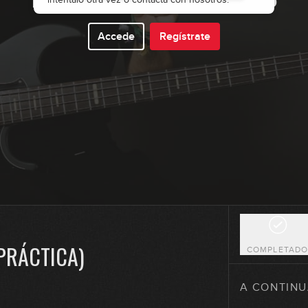
Accede
Regístrate
9
10
11
12
PRÁCTICA)
COMPLETAD
13
A CONTINU