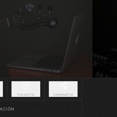
18:57
Dominantes sustitutos
12:14
La escala Lidia bemol 7
04:22
Acordes suspendidos (acordes
"sus")
13:05
Acordes híbridos
17:13
O
FAVORITO
COMPARTIR
El intercambio modal (teoría)
ACIÓN
25:21