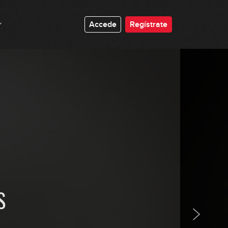
16:12
Accede
Regístrate
Los modos griegos: 3 notas por
cuerda
12:42
Las peculiaridades de los grados
III y VII
10:12
2-5-1 Mayor
GRATIS
23:36
2-5-1 Menor
22:10
S
Dominantes secundarios (y
segundos menores relativos)