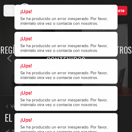
17:59
GRATIS
Accede
Regístrate
¡Ups!
La tonalidad: explicación teórica
Se ha producido un error inesperado. Por favor,
7
(parte 2)
inténtalo otra vez o contacta con nosotros.
14:00
¡Ups!
· ACCESO RESTRINGIDO ·
La tonalidad menor: explicación
Se ha producido un error inesperado. Por favor,
REGÍSTRATE Y ACCEDE A TODOS NUESTROS
8
teórica
inténtalo otra vez o contacta con nosotros.
12:04
CONTENIDOS
¡Ups!
Las 7 escalas diatónicas:
9
explicación teórica
Se ha producido un error inesperado. Por favor,
Accede
Regístrate
inténtalo otra vez o contacta con nosotros.
15:45
La tonalidad: cómo se forma
¡Ups!
10
Se ha producido un error inesperado. Por favor,
10:33
inténtalo otra vez o contacta con nosotros.
Volver a Armonía musical para bajistas 1
EL CONCEPTO DE BAJO PEDAL
La tonalidad: los 7 acordes
¡Ups!
11
diatónicos
Se ha producido un error inesperado. Por favor,
10:57
INTERMEDIO
inténtalo otra vez o contacta con nosotros.