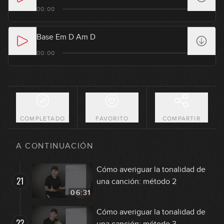
La tonalidad menor: cómo se
00:00
17
forma
10:43
Base Em D Am D
La tonalidad menor: exploración
18
00:00
sonora y escala frigia española
14:13
La tonalidad menor: el relativo
19
menor
07:08
COMPLETADO
FAVORITO
COMPARTIR
Cómo averiguar la tonalidad de
20
una canción: método 1
A CONTINUACIÓN
12:04
Cómo averiguar la tonalidad de
21
una canción: método 2
06:31
Cómo averiguar la tonalidad de
22
una canción: método 3