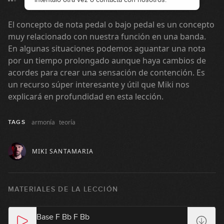
La sonoridad de los acordes
El concepto de nota pedal o bajo pedal es un concepto
12
diatónicos
muy relacionado con nuestra función en una banda.
10:53
En algunas situaciones podemos aguantar una nota
Modos griegos: jónica, lidia y
por un tiempo prolongado aunque haya cambios de
13
mixolidia
acordes para crear una sensación de contención. Es
07:34
un recurso súper interesante y útil que Miki nos
explicará en profundidad en esta lección.
Modos griegos: dórica, frigia,
14
eólica y locria
09:33
armonía
teoría
TAGS
Modos griegos: ejercicios
15
MIKI SANTAMARIA
14:45
Modos griegos: Pentatónica + 2
MATERIALES DE LA LECCIÓN
16
notas
07:22
Base F Bb F Bb