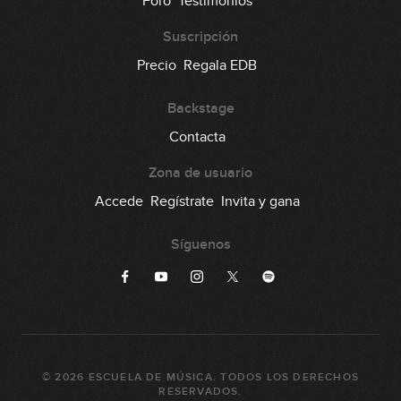
Foro
Testimonios
Suscripción
Precio
Regala EDB
Backstage
Contacta
Zona de usuario
Accede
Regístrate
Invita y gana
Síguenos
©
2026
ESCUELA DE MÚSICA
. TODOS LOS DERECHOS
RESERVADOS.