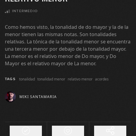
12
diatónicos
10:53
INTERMEDIO
Modos griegos: jónica, lidia y
Como hemos visto, la tonalidad de do mayor y la de la
13
mixolidia
menor tienen las mismas notas. Son tonalidades
07:34
relativas. La tónica de la tonalidad menor se encuentra
Modos griegos: dórica, frigia,
una tercera menor por debajo de la tonalidad mayor.
14
eólica y locria
La menor es el relativo menor de Do mayor, y Do
09:33
Mayor es el relativo mayor de La menor.
Modos griegos: ejercicios
15
tonalidad
tonalidad menor
relativo menor
acordes
TAGS
14:45
MIKI SANTAMARIA
Modos griegos: Pentatónica + 2
16
notas
07:22
La tonalidad menor: cómo se
17
forma