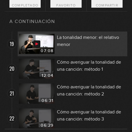
10:43
COMPLETADO
FAVORITO
COMPARTIR
La tonalidad menor: exploración
18
sonora y escala frigia española
A CONTINUACIÓN
14:13
La tonalidad menor: el relativo
19
menor
07:08
Cómo averiguar la tonalidad de
20
una canción: método 1
12:04
Cómo averiguar la tonalidad de
21
una canción: método 2
06:31
Cómo averiguar la tonalidad de
22
una canción: método 3
06:29