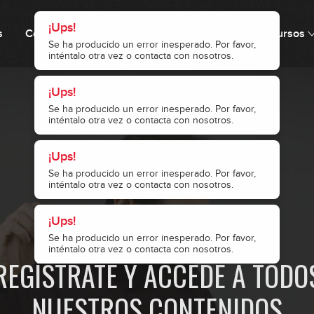
¡Ups!
¡Ups!
¡Ups!
Se ha producido un error inesperado. Por favor,
Se ha producido un error inesperado. Por favor,
Se ha producido un error inesperado. Por favor,
¡Ups!
inténtalo otra vez o contacta con nosotros.
inténtalo otra vez o contacta con nosotros.
inténtalo otra vez o contacta con nosotros.
s
Cómo funciona
Precio
Comunidad
Recursos
Se ha producido un error inesperado. Por favor,
inténtalo otra vez o contacta con nosotros.
· ACCESO RESTRINGIDO ·
REGÍSTRATE Y ACCEDE A TODO
NUESTROS CONTENIDOS