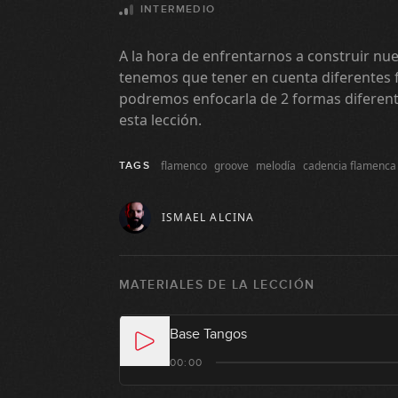
INTERMEDIO
A la hora de enfrentarnos a construir nue
tenemos que tener en cuenta diferentes 
podremos enfocarla de 2 formas diferen
esta lección.
flamenco
groove
melodía
cadencia flamenca
TAGS
ISMAEL ALCINA
MATERIALES DE LA LECCIÓN
Base Tangos
00:00