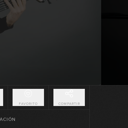
Un poco de historia
04:06
El bajo en el flamenco
07:53
Sonido
05:50
Técnica: subdivisión / ghost notes
GRATIS
11:09
O
FAVORITO
COMPARTIR
Articulación en el bajo flamenco
ACIÓN
11:49