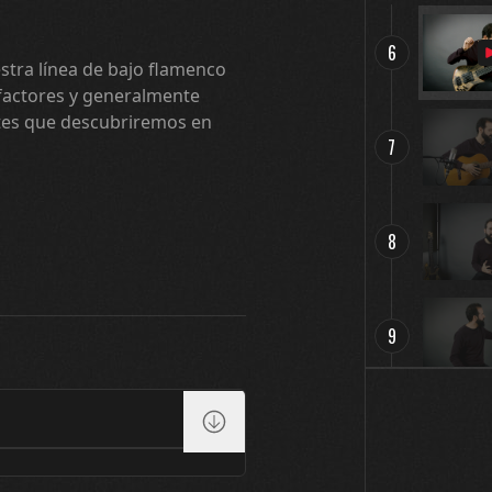
6
stra línea de bajo flamenco
factores y generalmente
tes que descubriremos en
7
8
9
10