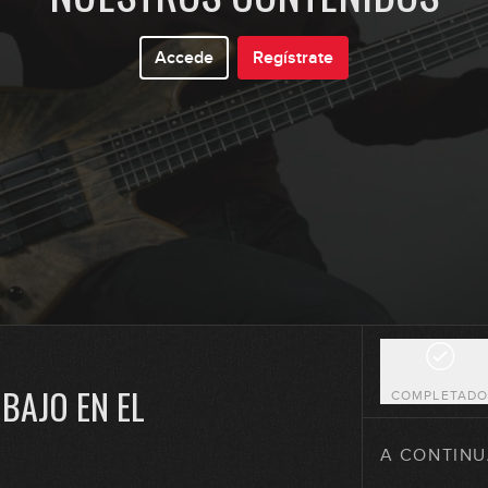
Accede
Regístrate
1
2
3
4
 BAJO EN EL
COMPLETAD
5
A CONTINU