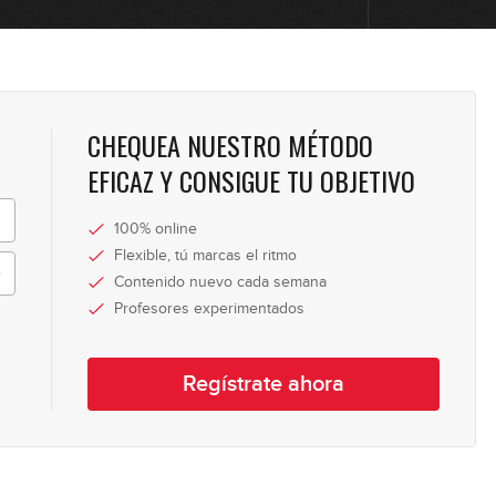
11
12
CHEQUEA NUESTRO MÉTODO
EFICAZ Y CONSIGUE TU OBJETIVO
13
100% online
Flexible, tú marcas el ritmo
Contenido nuevo cada semana
Profesores experimentados
14
Regístrate ahora
15