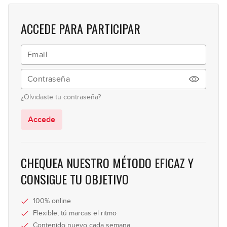
6
el flamenco
05:00
ACCEDE PARA PARTICIPAR
La armonía en el flamenco
7
10:33
Los palos del flamenco
8
¿Olvidaste tu contraseña?
03:59
Accede
Los palos: tangos
9
07:11
CHEQUEA NUESTRO MÉTODO EFICAZ Y
Los palos: bulería
CONSIGUE TU OBJETIVO
10
15:55
100% online
Los palos: tanguillo
Flexible, tú marcas el ritmo
11
Contenido nuevo cada semana