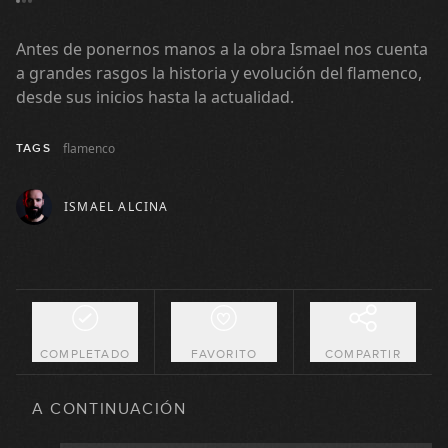
Antes de ponernos manos a la obra Ismael nos cuenta
a grandes rasgos la historia y evolución del flamenco,
desde sus inicios hasta la actualidad.
flamenco
TAGS
ISMAEL ALCINA
COMPLETADO
FAVORITO
COMPARTIR
A CONTINUACIÓN