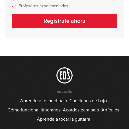
08:32
Profesores experimentados
Los palos: alegría/soleá
12
Regístrate ahora
08:35
Los palos: seguirilla
13
09:22
Los palos libres
14
01:42
Consejos y recomendaciones
Escuela
15
04:37
Aprende a tocar el bajo
Canciones de bajo
Cómo funciona
Itinerarios
Acordes para bajo
Artículos
Aprende a tocar la guitarra