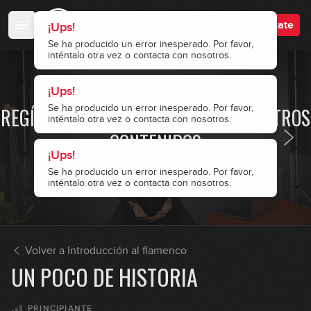
Accede
Regístrate
¡Ups!
Se ha producido un error inesperado. Por favor,
inténtalo otra vez o contacta con nosotros.
¡Ups!
· ACCESO RESTRINGIDO ·
Se ha producido un error inesperado. Por favor,
REGÍSTRATE Y ACCEDE A TODOS NUESTROS
inténtalo otra vez o contacta con nosotros.
¡Ups!
CONTENIDOS
Se ha producido un error inesperado. Por favor,
inténtalo otra vez o contacta con nosotros.
Accede
Regístrate
Volver a Introducción al flamenco
UN POCO DE HISTORIA
PRINCIPIANTE