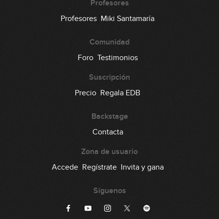
Profesores
Profesores
Miki Santamaría
Comunidad
Foro
Testimonios
Suscripción
Precio
Regala EDB
Backstage
Contacta
Zona de usuario
Accede
Regístrate
Invita y gana
Síguenos