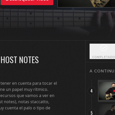
1
2
 GHOST NOTES
COMPLETAD
3
A CONTINU
tener en cuenta para tocar el
ne un papel muy rítmico.
4
 recursos que vamos a ver en
t notes), notas staccatto,
y cuenta el palo o tipo de
5