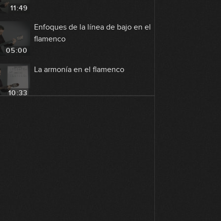
11:49
Enfoques de la línea de bajo en el
flamenco
05:00
La armonía en el flamenco
10:33
Los palos del flamenco
03:59
Los palos: tangos
07:11
Los palos: bulería
15:55