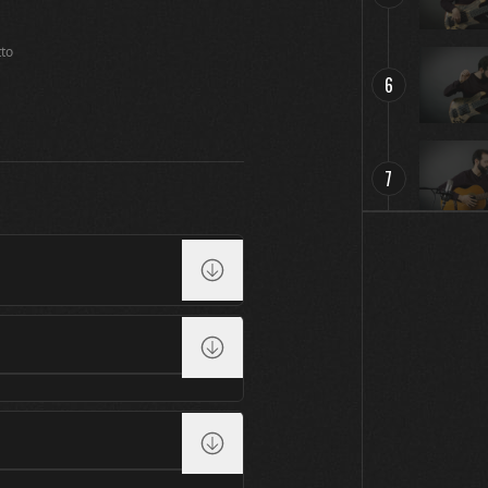
tto
6
7
8
9
10