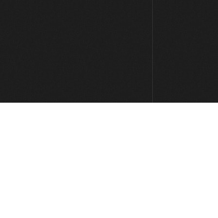
Los palos: tanguillo
08:32
Los palos: alegría/soleá
08:35
Los palos: seguirilla
09:22
Los palos libres
01:42
Consejos y recomendaciones
04:37