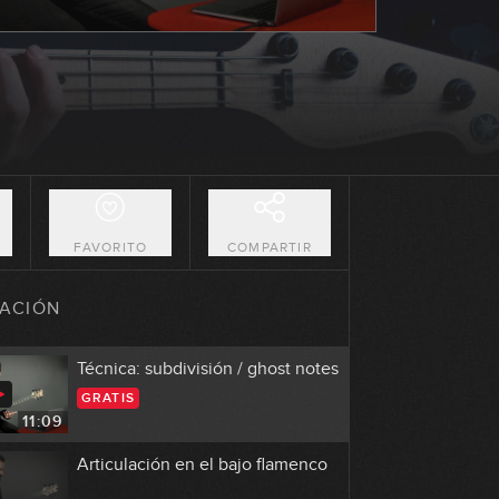
Un poco de historia
04:06
El bajo en el flamenco
07:53
O
FAVORITO
COMPARTIR
Sonido
ACIÓN
05:50
Técnica: subdivisión / ghost notes
GRATIS
11:09
Articulación en el bajo flamenco