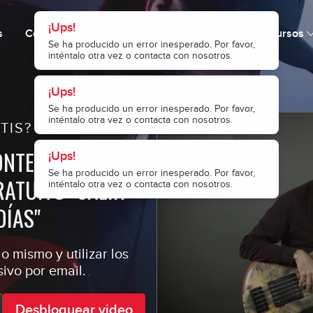
¡Ups!
s
Cómo funciona
Precio
Comunidad
Recursos
Se ha producido un error inesperado. Por favor,
inténtalo otra vez o contacta con nosotros.
¡Ups!
Se ha producido un error inesperado. Por favor,
inténtalo otra vez o contacta con nosotros.
TIS?
ONTENIDOS
¡Ups!
Se ha producido un error inesperado. Por favor,
ATUITO "SALIR
inténtalo otra vez o contacta con nosotros.
DÍAS"
o mismo y utilizar los
ivo por email.
Desbloquear video