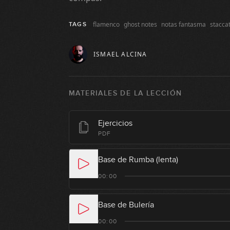
flamenco
ghost notes
notas fantasma
stacca
TAGS
ISMAEL ALCINA
MATERIALES DE LA LECCIÓN
Ejercicios
PDF
Base de Rumba (lenta)
00:00
Base de Bulería
00:00