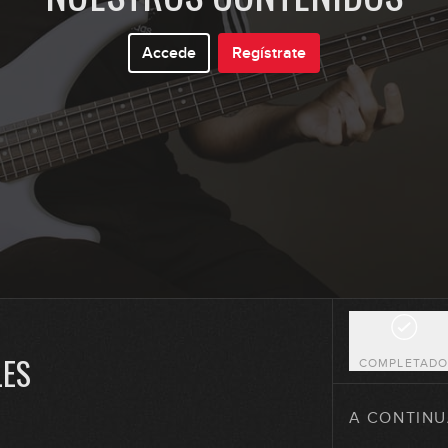
8
Accede
Regístrate
9
10
11
LES
COMPLETAD
12
A CONTINU