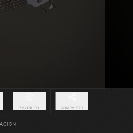
La técnica de púa
19:58
La técnica de púa: ejercicios
17:15
La técnica de púa: ejercicios
(Parte 2)
18:57
El palm mute
04:57
O
FAVORITO
COMPARTIR
La célula rítmica del funk
GRATIS
ACIÓN
06:25