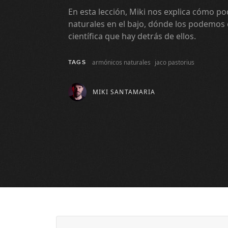
En esta lección, Miki nos explica cómo 
naturales en el bajo, dónde los podemos e
científica que hay detrás de ellos.
armónicos naturales
jaco pastorius
TAGS
MIKI SANTAMARIA