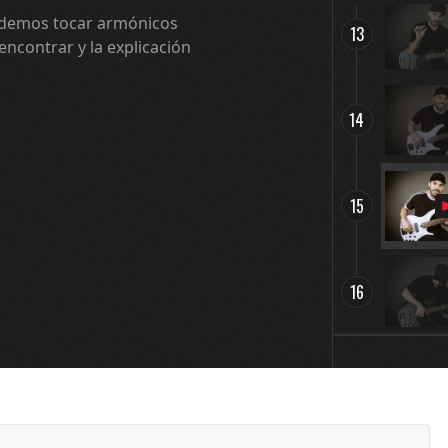
podemos tocar armónicos
13
ncontrar y la explicación
14
15
16