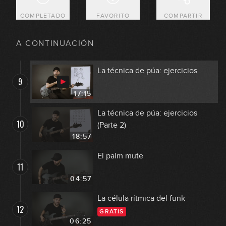
14:27
COMPLETADO
FAVORITO
COMPARTIR
La técnica de púa
8
A CONTINUACIÓN
19:58
La técnica de púa: ejercicios
9
17:15
La técnica de púa: ejercicios
10
(Parte 2)
18:57
El palm mute
11
04:57
La célula rítmica del funk
12
GRATIS
06:25