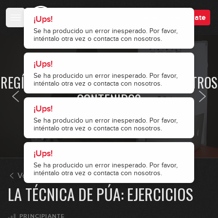
Accede
Regístrate
¡Ups!
Se ha producido un error inesperado. Por favor,
inténtalo otra vez o contacta con nosotros.
¡Ups!
· ACCESO RESTRINGIDO ·
Se ha producido un error inesperado. Por favor,
REGÍSTRATE Y ACCEDE A TODOS NUESTROS
inténtalo otra vez o contacta con nosotros.
CONTENIDOS
¡Ups!
Se ha producido un error inesperado. Por favor,
Accede
Regístrate
inténtalo otra vez o contacta con nosotros.
¡Ups!
¡Ups!
¡Ups!
¡Ups!
Se ha producido un error inesperado. Por favor,
Se ha producido un error inesperado. Por favor,
Se ha producido un error inesperado. Por favor,
Se ha producido un error inesperado. Por favor,
¡Ups!
inténtalo otra vez o contacta con nosotros.
inténtalo otra vez o contacta con nosotros.
inténtalo otra vez o contacta con nosotros.
inténtalo otra vez o contacta con nosotros.
Se ha producido un error inesperado. Por favor,
inténtalo otra vez o contacta con nosotros.
Volver a Fundamentos del bajo 2
LA TÉCNICA DE PÚA: EJERCICIOS
PRINCIPIANTE