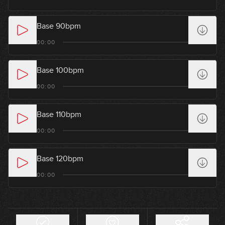
2
05:42
Base 90bpm
Cómo limpiar el sonido (Parte 2)
00:00
3
12:15
Base 100bpm
Utilizar slides con musicalidad
00:00
4
17:03
Base 110bpm
Tocar ligado
00:00
5
07:57
Base 120bpm
Intercalar cuerdas al aire
00:00
6
15:27
Técnica de raking
7