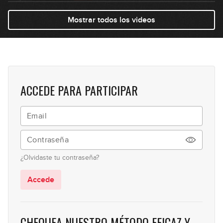
Ejercicio para mejorar la técnica
Mostrar todos los videos
13
de mano derecha
04:56
Mute con mano izquierda
14
05:04
ACCEDE PARA PARTICIPAR
Los Armónicos Naturales
15
11:52
Los armónicos artificiales
16
GRATIS
¿Olvidaste tu contraseña?
09:28
Accede
CHEQUEA NUESTRO MÉTODO EFICAZ Y