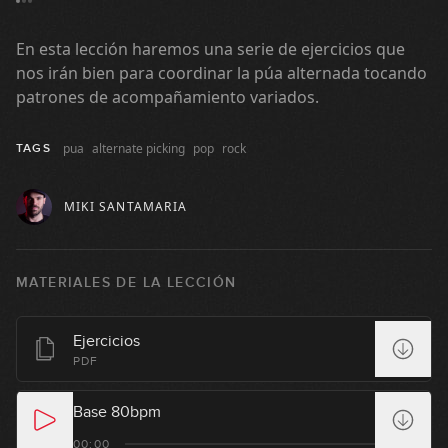
En esta lección haremos una serie de ejercicios que
nos irán bien para coordinar la púa alternada tocando
patrones de acompañamiento variados.
pua
alternate picking
pop
rock
TAGS
MIKI SANTAMARIA
MATERIALES DE LA LECCIÓN
Ejercicios
El sonido en el bajo eléctrico
PDF
1
GRATIS
17:21
Base 80bpm
Cómo limpiar el sonido (Parte 1)
00:00