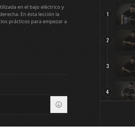
ilizada en el bajo eléctrico y
1
erecha. En ésta lección la
ios prácticos para empezar a
2
3
4
5