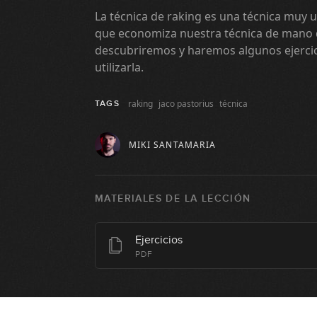
La técnica de raking es una técnica muy ut
que economiza nuestra técnica de mano d
descubriremos y haremos algunos ejercic
utilizarla.
raking
jaco pastorius
técnica
TAGS
MIKI SANTAMARIA
MATERIALES DE LA LECCIÓN
Ejercicios
PDF