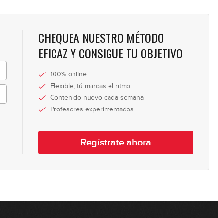
6
CHEQUEA NUESTRO MÉTODO
EFICAZ Y CONSIGUE TU OBJETIVO
7
100% online
Flexible, tú marcas el ritmo
8
Contenido nuevo cada semana
Profesores experimentados
9
Regístrate ahora
10