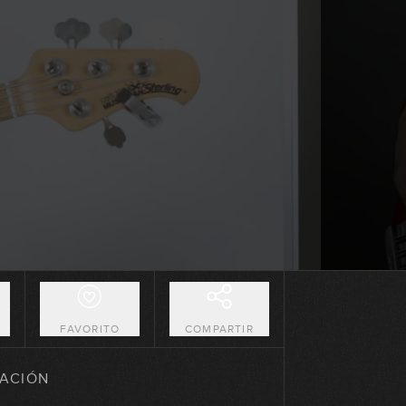
Slide
08:02
Vibrato
04:14
Entender los acordes
09:48
Creación de líneas de bajo con la
fundamental
08:23
O
FAVORITO
COMPARTIR
Creación de líneas de bajo con la
fundamental y la octava
ACIÓN
04:43