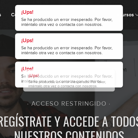
¡Ups!
¡Ups!
¡Ups!
Se ha producido un error inesperado. Por favor,
Se ha producido un error inesperado. Por favor,
Se ha producido un error inesperado. Por favor,
¡Ups!
inténtalo otra vez o contacta con nosotros.
inténtalo otra vez o contacta con nosotros.
inténtalo otra vez o contacta con nosotros.
s
Cómo funciona
Precio
Comunidad
Recursos
Se ha producido un error inesperado. Por favor,
5
inténtalo otra vez o contacta con nosotros.
6
7
8
· ACCESO RESTRINGIDO ·
REGÍSTRATE Y ACCEDE A TODO
9
NUESTROS CONTENIDOS