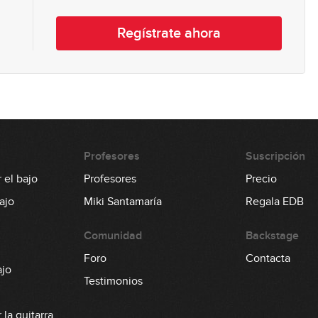
Regístrate ahora
Profesores
Suscripción
 el bajo
Profesores
Precio
ajo
Miki Santamaría
Regala EDB
Comunidad
Backstage
Foro
Contacta
ajo
Testimonios
la guitarra