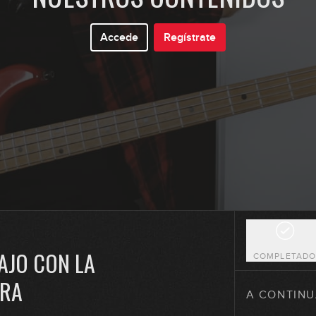
10
Accede
Regístrate
11
12
13
AJO CON LA
COMPLETAD
14
ERA
A CONTINU