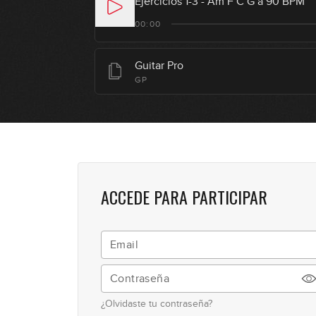
Ejercicios 1-3 - Am F C G a 90 BPM
00:00
Guitar Pro
GP
ACCEDE PARA PARTICIPAR
¿Olvidaste tu contraseña?