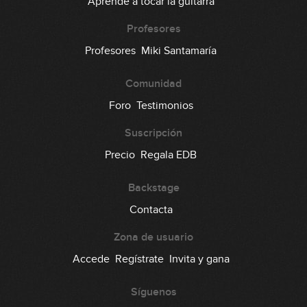
Aprende a tocar la guitarra
Profesores
Profesores
Miki Santamaría
Comunidad
Foro
Testimonios
Suscripción
Precio
Regala EDB
Backstage
Contacta
Zona de usuario
Accede
Regístrate
Invita y gana
Síguenos