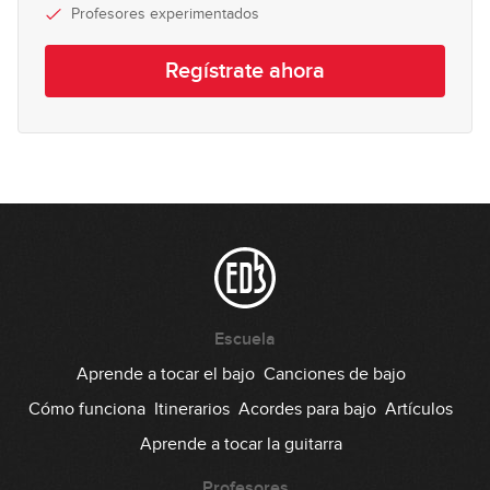
Profesores experimentados
Creación de líneas de bajo con la
17
fundamental, la tercera y la
Regístrate ahora
08:57
quinta
Aproximaciones cromáticas
18
04:44
Escuela
Aprende a tocar el bajo
Canciones de bajo
Cómo funciona
Itinerarios
Acordes para bajo
Artículos
Aprende a tocar la guitarra
Profesores