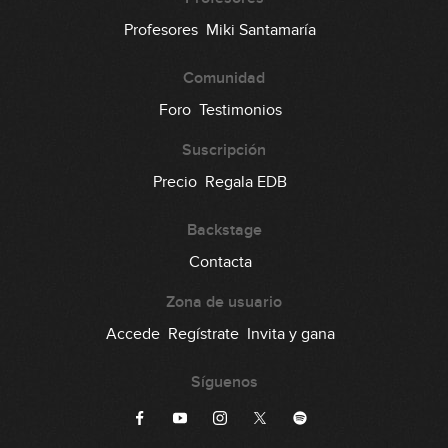
Profesores
Miki Santamaría
Comunidad
Foro
Testimonios
Suscripción
Precio
Regala EDB
Backstage
Contacta
Zona de usuario
Accede
Regístrate
Invita y gana
Síguenos