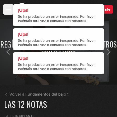
Accede
Regístrate
¡Ups!
Se ha producido un error inesperado. Por favor,
inténtalo otra vez o contacta con nosotros.
¡Ups!
· ACCESO RESTRINGIDO ·
Se ha producido un error inesperado. Por favor,
REGÍSTRATE Y ACCEDE A TODOS NUESTROS
inténtalo otra vez o contacta con nosotros.
CONTENIDOS
¡Ups!
Se ha producido un error inesperado. Por favor,
Accede
Regístrate
inténtalo otra vez o contacta con nosotros.
Volver a Fundamentos del bajo 1
LAS 12 NOTAS
PRINCIPIANTE