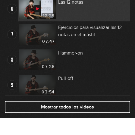
Las 12 notas
6
12:39
Ejercicios para visualizar las 12
7
notas en el mástil
07:47
Hammer-on
8
07:36
Pull-off
9
03:54
Slide
Mostrar todos los videos
10
08:02
Vibrato