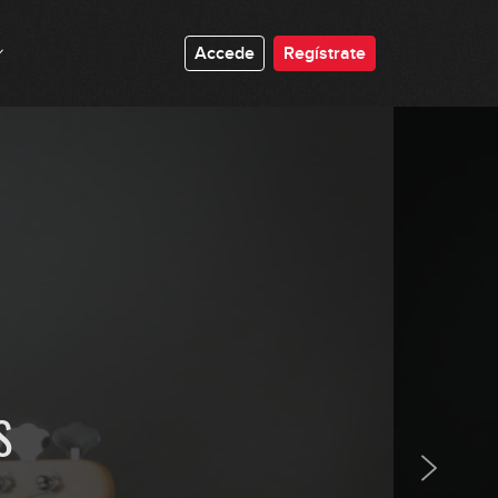
Accede
Regístrate
Postura corporal
09:48
Mano derecha
GRATIS
10:21
Ejercicios básicos de mano
derecha
06:31
Mano izquierda
05:22
S
Ejercicios básicos de mano
izquierda