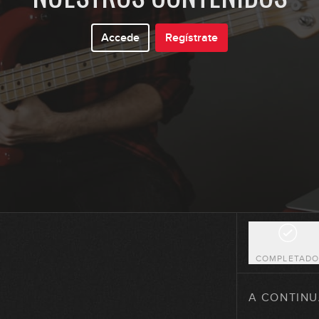
Accede
Regístrate
6
7
8
9
COMPLETAD
10
A CONTINU