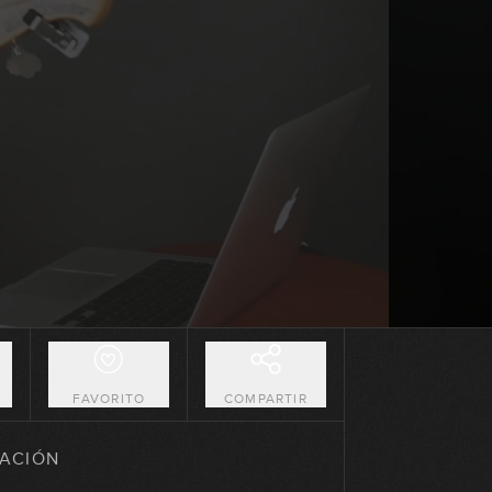
12:05
Las 12 notas
12:39
Ejercicios para visualizar las 12
notas en el mástil
07:47
Hammer-on
07:36
Pull-off
03:54
O
FAVORITO
COMPARTIR
Slide
ACIÓN
08:02