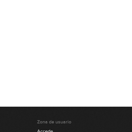
Creación de líneas de bajo con la
fundamental y la tercera
10:59
Creación de líneas de bajo con la
fundamental, la tercera y la quinta
08:57
Aproximaciones cromáticas
04:44
Zona de usuario
Accede