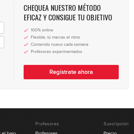
CHEQUEA NUESTRO MÉTODO
16
EFICAZ Y CONSIGUE TU OBJETIVO
100% online
17
Flexible, tú marcas el ritmo
Contenido nuevo cada semana
Profesores experimentados
18
Regístrate ahora
Profesores
Suscripción
 el bajo
Profesores
Precio