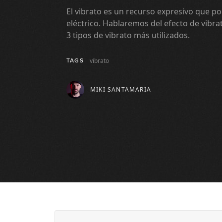
El vibrato es un recurso expresivo que po
eléctrico. Hablaremos del efecto de vibr
3 tipos de vibrato más utilizados.
vibrato
TAGS
MIKI SANTAMARIA