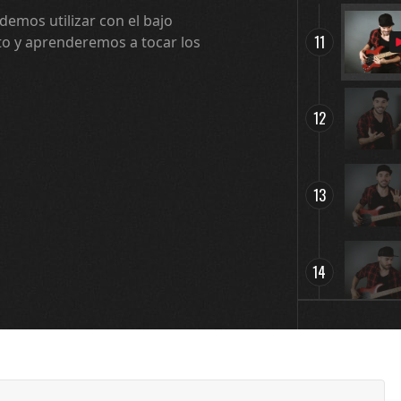
demos utilizar con el bajo
11
ato y aprenderemos a tocar los
12
13
14
15