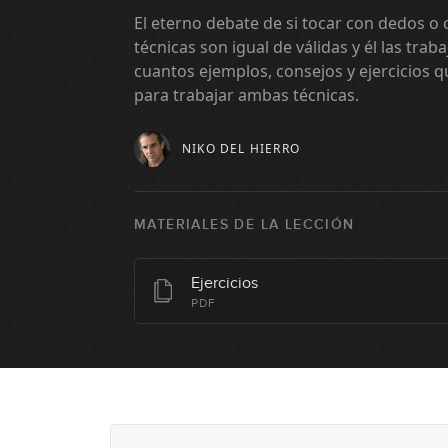
El eterno debate de si tocar con dedos o 
técnicas son igual de válidas y él las trab
cuantos ejemplos, consejos y ejercicios 
para trabajar ambas técnicas.
NIKO DEL HIERRO
MATERIALES DE LA LECCIÓN
Ejercicios
PDF