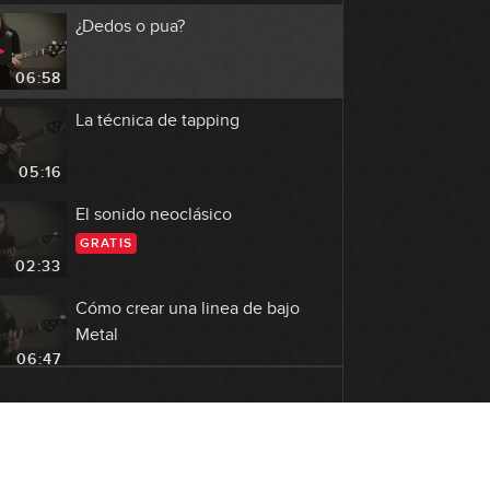
¿Dedos o pua?
06:58
La técnica de tapping
05:16
El sonido neoclásico
GRATIS
02:33
Cómo crear una linea de bajo
Metal
06:47
Saratoga - No sufriré jamás por ti
03:18