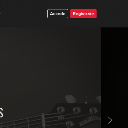
Accede
Regístrate
S
Los orígenes del Metal
GRATIS