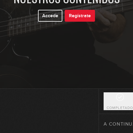
Accede
Regístrate
2
3
4
5
COMPLETAD
6
A CONTINU