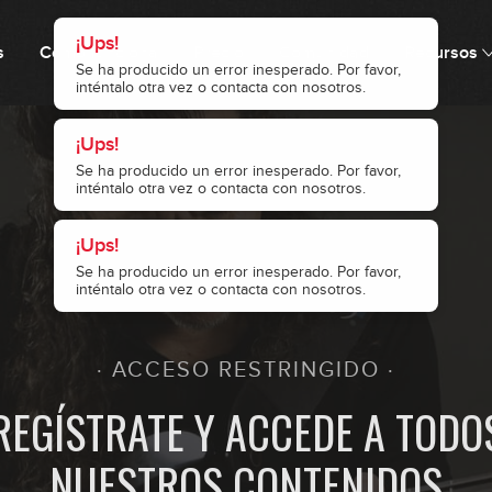
s
Cómo funciona
Precio
Comunidad
Recursos
· ACCESO RESTRINGIDO ·
REGÍSTRATE Y ACCEDE A TODO
NUESTROS CONTENIDOS
1