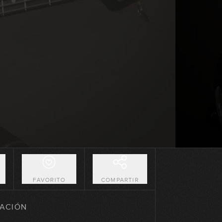
04:10
Bajistas y bandas de referencia
06:44
¿Qué bajo elegir?
07:45
Amplificación
05:02
Pedales de efectos
05:30
O
FAVORITO
COMPARTIR
Afinaciones
ACIÓN
04:18