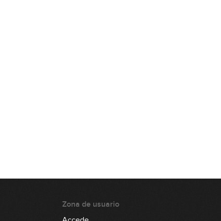
Saratoga - Si tu no estás
03:46
Resumen y consejos
01:47
Zona de usuario
Accede