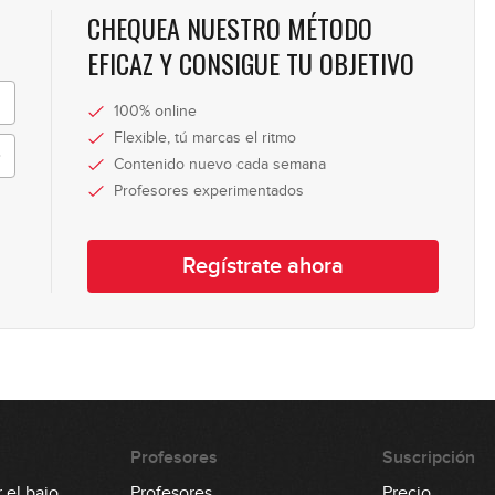
CHEQUEA NUESTRO MÉTODO
12
EFICAZ Y CONSIGUE TU OBJETIVO
100% online
13
Flexible, tú marcas el ritmo
Contenido nuevo cada semana
Profesores experimentados
Regístrate ahora
Profesores
Suscripción
 el bajo
Profesores
Precio