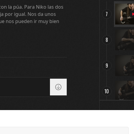
con la púa. Para Niko las dos
7
aja por igual. Nos da unos
que nos pueden ir muy bien
8
9
10
11