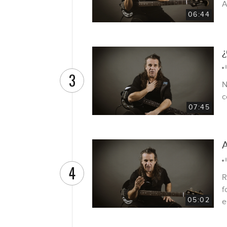
A
06:44
¿
3
N
c
07:45
A
4
R
f
05:02
e