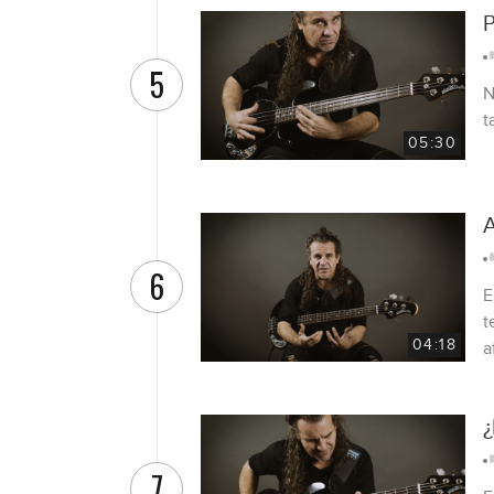
P
5
N
t
05:30
A
6
E
t
04:18
a
¿
7