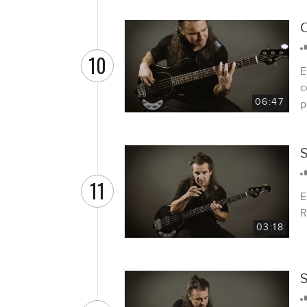
C
10
E
c
06:47
p
S
11
E
R
03:18
S