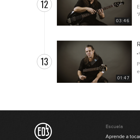
12
E
“
03:46
R
13
P
e
01:47
Escuela
Aprende a tocar