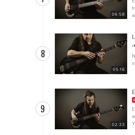
E
t
06:58
a
L
8
N
i
05:16
E
9
E
a
Y
02:33