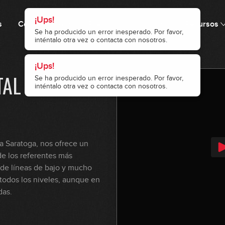
s
Cómo funciona
Precio
Comunidad
Recursos
TAL
da Saratoga, nos ofrece un
de los referentes más
 de líneas de bajo y mucho
todos los niveles, aunque en
das.