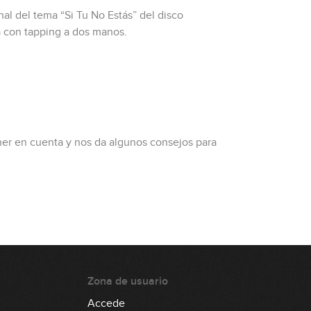
inal del tema “Si Tu No Estás” del disco
a con tapping a dos manos.
ener en cuenta y nos da algunos consejos para
Zona de usuario
Accede