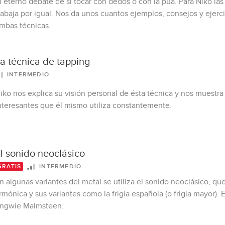
l eterno debate de si tocar con dedos o con la púa. Para Niko las 
rabaja por igual. Nos da unos cuantos ejemplos, consejos y ejerc
mbas técnicas.
a técnica de tapping
INTERMEDIO
iko nos explica su visión personal de ésta técnica y nos muestr
nteresantes que él mismo utiliza constantemente.
l sonido neoclásico
INTERMEDIO
GRATIS
n algunas variantes del metal se utiliza el sonido neoclásico, q
rmónica y sus variantes como la frigia española (o frigia mayor). E
ngwie Malmsteen.