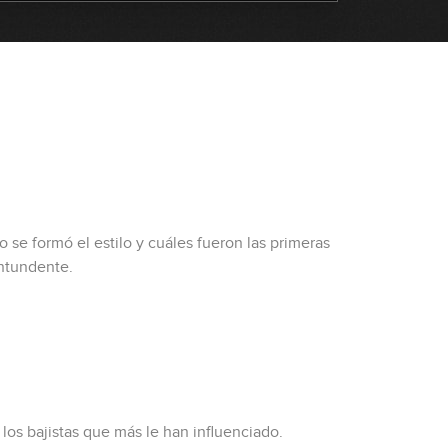
se formó el estilo y cuáles fueron las primeras
ontundente.
los bajistas que más le han influenciado.