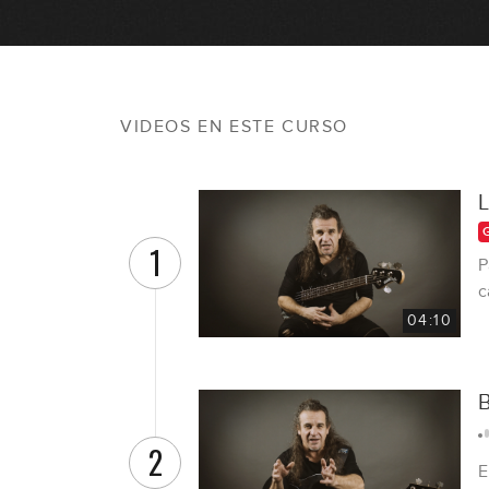
VIDEOS EN ESTE CURSO
L
1
P
c
04:10
B
2
E