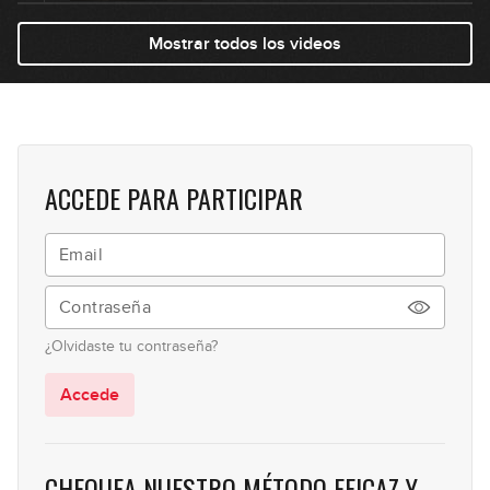
Pedales de efectos
Mostrar todos los videos
5
05:30
Afinaciones
6
04:18
ACCEDE PARA PARTICIPAR
¿Dedos o pua?
7
06:58
La técnica de tapping
8
¿Olvidaste tu contraseña?
05:16
Accede
El sonido neoclásico
9
GRATIS
02:33
CHEQUEA NUESTRO MÉTODO EFICAZ Y