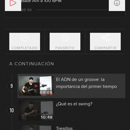
Base Am a 100 BPM
Compás de 6/8
00:00
6
11:16
Creación de grooves a partir de
7
la gráfica del ritmo (principiante)
06:41
COMPLETADO
FAVORITO
COMPARTIR
Creación de grooves a partir de
8
la gráfica del ritmo (avanzado)
A CONTINUACIÓN
08:06
El ADN de un groove: la
9
importancia del primer tiempo
09:08
¿Qué es el swing?
10
10:48
Tresillos