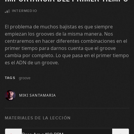
INTERMEDIO
Dividir el compás en 4
1
GRATIS
El problema de muchos bajistas es que siempre
07:52
empiezan los grooves de la misma manera. Nos
Dividir el compás en 8
centraremos en hacer diferentes combinaciones en el
2
primer tiempo para darnos cuenta que el groove
10:47
cambia por completo. Lo que pasa en el primer tiempo
es el ADN de un groove.
Dividir el compás en 16
3
groove
TAGS
12:02
Las figuras rítmicas
MIKI SANTAMARIA
4
09:40
Compás 3/4
MATERIALES DE LA LECCIÓN
5
06:46