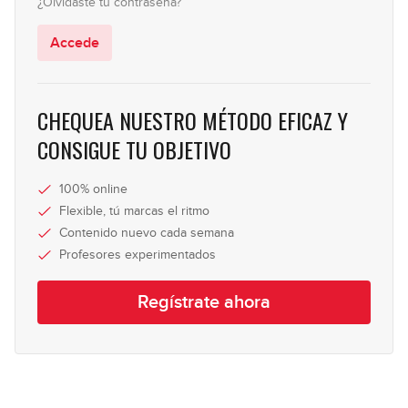
¿Olvidaste tu contraseña?
11:37
Accede
Desplazamiento rítmico
17
(principiante)
10:31
CHEQUEA NUESTRO MÉTODO EFICAZ Y
Desplazamiento rítmico
CONSIGUE TU OBJETIVO
18
(intermedio)
06:26
100% online
Desplazamiento rítmico
Flexible, tú marcas el ritmo
19
(avanzado)
Contenido nuevo cada semana
11:06
Profesores experimentados
Regístrate ahora