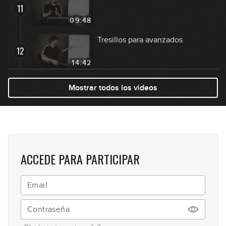
11
09:48
Tresillos para avanzados
12
14:42
Compás de 5/4
Mostrar todos los videos
13
13:21
Compás de 7/4
14
13:54
ACCEDE PARA PARTICIPAR
Modos de ritmo (principiante)
15
06:18
Modos de ritmo (avanzado)
16