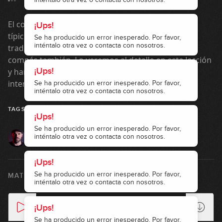
El compás de 3/4 tiene 3 pulsos por compás y es el
¡Ups!
típico compás de un vals. Muchas canciones
Se ha producido un error inesperado. Por favor,
inténtalo otra vez o contacta con nosotros.
tradicionales están compuestas en este tipo de
compás también. Lo veremos al detalle en esta lección
¡Ups!
y haremos algunos ejercicios que nos ayudarán a
interiorizarlo.
Se ha producido un error inesperado. Por favor,
inténtalo otra vez o contacta con nosotros.
vals
3 por 4
ternario
binario
TAGS
¡Ups!
Se ha producido un error inesperado. Por favor,
inténtalo otra vez o contacta con nosotros.
MIKI SANTAMARIA
¡Ups!
Se ha producido un error inesperado. Por favor,
MATERIALES DE LA LECCIÓN
inténtalo otra vez o contacta con nosotros.
Base (90bpm)
¡Ups!
Se ha producido un error inesperado. Por favor,
00:00