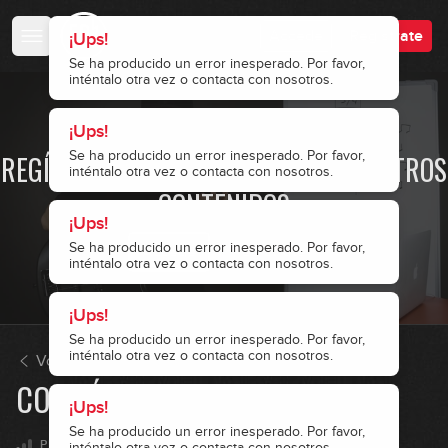
Accede
Regístrate
¡Ups!
Se ha producido un error inesperado. Por favor,
inténtalo otra vez o contacta con nosotros.
¡Ups!
· ACCESO RESTRINGIDO ·
Se ha producido un error inesperado. Por favor,
REGÍSTRATE Y ACCEDE A TODOS NUESTROS
inténtalo otra vez o contacta con nosotros.
CONTENIDOS
¡Ups!
Se ha producido un error inesperado. Por favor,
Accede
Regístrate
inténtalo otra vez o contacta con nosotros.
¡Ups!
Se ha producido un error inesperado. Por favor,
inténtalo otra vez o contacta con nosotros.
Volver
COMPÁS 3/4
¡Ups!
Se ha producido un error inesperado. Por favor,
PRINCIPIANTE
inténtalo otra vez o contacta con nosotros.