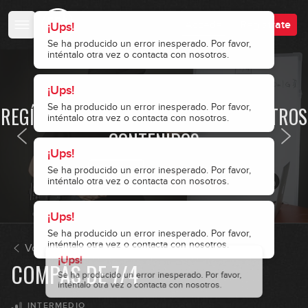
Accede
Regístrate
¡Ups!
Se ha producido un error inesperado. Por favor,
inténtalo otra vez o contacta con nosotros.
¡Ups!
· ACCESO RESTRINGIDO ·
Se ha producido un error inesperado. Por favor,
REGÍSTRATE Y ACCEDE A TODOS NUESTROS
inténtalo otra vez o contacta con nosotros.
CONTENIDOS
¡Ups!
¡Ups!
¡Ups!
¡Ups!
Se ha producido un error inesperado. Por favor,
Se ha producido un error inesperado. Por favor,
Se ha producido un error inesperado. Por favor,
Se ha producido un error inesperado. Por favor,
¡Ups!
inténtalo otra vez o contacta con nosotros.
inténtalo otra vez o contacta con nosotros.
inténtalo otra vez o contacta con nosotros.
inténtalo otra vez o contacta con nosotros.
Se ha producido un error inesperado. Por favor,
Accede
Regístrate
inténtalo otra vez o contacta con nosotros.
Dividir el compás en 4
Volver a Ritmo
1
GRATIS
COMPÁS DE 7/4
07:52
Dividir el compás en 8
INTERMEDIO