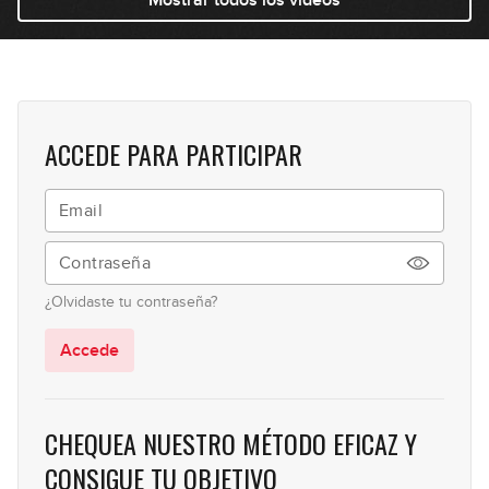
Mostrar todos los videos
18
(intermedio)
06:26
Desplazamiento rítmico
19
(avanzado)
11:06
ACCEDE PARA PARTICIPAR
¿Olvidaste tu contraseña?
Accede
CHEQUEA NUESTRO MÉTODO EFICAZ Y
CONSIGUE TU OBJETIVO