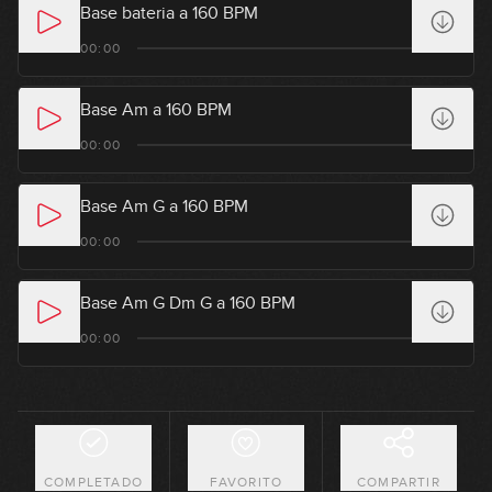
06:41
Base bateria a 160 BPM
Creación de grooves a partir de
00:00
8
la gráfica del ritmo (avanzado)
08:06
Base Am a 160 BPM
El ADN de un groove: la
00:00
9
importancia del primer tiempo
09:08
Base Am G a 160 BPM
¿Qué es el swing?
00:00
10
10:48
Base Am G Dm G a 160 BPM
Tresillos
00:00
11
09:48
Tresillos para avanzados
12
14:42
COMPLETADO
FAVORITO
COMPARTIR