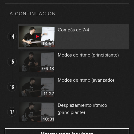
Compás de 5/4
13
A CONTINUACIÓN
13:21
Compás de 7/4
14
13:54
Modos de ritmo (principiante)
15
06:18
Modos de ritmo (avanzado)
16
11:37
Desplazamiento rítmico
17
(principiante)
10:31
Desplazamiento rítmico