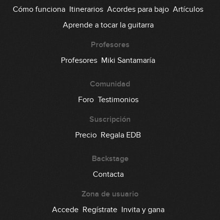
Cómo funciona
Itinerarios
Acordes para bajo
Artículos
Aprende a tocar la guitarra
Profesores
Profesores
Miki Santamaría
Comunidad
Foro
Testimonios
Suscripción
Precio
Regala EDB
Backstage
Contacta
Zona de usuario
Accede
Regístrate
Invita y gana