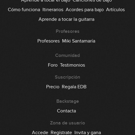
Aprende a tocar el bajo
Canciones de bajo
Cómo funciona
Itinerarios
Acordes para bajo
Artículos
Modos de ritmo (avanzado)
16
Aprende a tocar la guitarra
11:37
Profesores
Desplazamiento rítmico
Profesores
Miki Santamaría
17
(principiante)
10:31
Comunidad
Desplazamiento rítmico
Foro
Testimonios
18
(intermedio)
06:26
Suscripción
Desplazamiento rítmico
Precio
Regala EDB
19
(avanzado)
11:06
Backstage
Contacta
Zona de usuario
Accede
Regístrate
Invita y gana