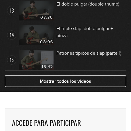
El doble pulgar (double thumb)
13
07:30
El triple slap: doble pulgar +
14
pinza
08:06
Patrones típicos de slap (parte 1)
15
15:42
Patrones típicos de slap (parte 2)
Mostrar todos los videos
16
10:42
Consejos
17
07:18
ACCEDE PARA PARTICIPAR