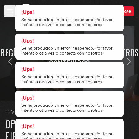
Accede
Regístrate
¡Ups!
Se ha producido un error inesperado. Por favor,
inténtalo otra vez o contacta con nosotros.
¡Ups!
· ACCESO RESTRINGIDO ·
Se ha producido un error inesperado. Por favor,
REGÍSTRATE Y ACCEDE A TODOS NUESTROS
inténtalo otra vez o contacta con nosotros.
CONTENIDOS
¡Ups!
Se ha producido un error inesperado. Por favor,
Accede
Regístrate
inténtalo otra vez o contacta con nosotros.
¡Ups!
Se ha producido un error inesperado. Por favor,
inténtalo otra vez o contacta con nosotros.
¡Ups!
El golpe de pulgar
Se ha producido un error inesperado. Por favor,
¡Ups!
inténtalo otra vez o contacta con nosotros.
Volver a Slap
1
Se ha producido un error inesperado. Por favor,
inténtalo otra vez o contacta con nosotros.
OPEN-HAMMER-PLUCK:
07:34
EJERCICIOS E IDEAS
El golpe de pulgar: ejercicios