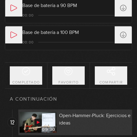
GRATIS
Base de batería a 90 BPM
Creando patrones de slap a partir
00:00
8
de células rítmicas (Parte 2)
07:09
Base de batería a 100 BPM
Open Hammer Thumb Pluck
00:00
9
(OHTP)
09:29
Open Hammer Thumb Pluck:
10
Ejercicios e ideas
05:49
COMPLETADO
FAVORITO
COMPARTIR
Open Hammer Pluck (OHP)
11
A CONTINUACIÓN
09:27
Open-Hammer-Pluck: Ejercicios e
12
ideas
09:30