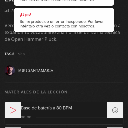
2
11:26
AVANZADO
La pinza (pluck)
3
Veremos algunos ejercicios e ideas que te ayudarán a
09:26
expandir tu vocabulario a la hora de utilizar la técnica
de Open Hammer Pluck.
Slap con octavas
4
slap
TAGS
07:15
Introduciendo Hammer-ons y
MIKI SANTAMARIA
5
Pull-offs en el slap
06:54
El slap de pulgar constante
MATERIALES DE LA LECCIÓN
6
14:05
Base de batería a 80 BPM
Creando patrones de slap a partir
00:00
7
de células rítmicas (Parte 1)
11:12