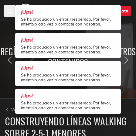
Accede
Regístrate
¡Ups!
Se ha producido un error inesperado. Por favor,
inténtalo otra vez o contacta con nosotros.
¡Ups!
· ACCESO RESTRINGIDO ·
Se ha producido un error inesperado. Por favor,
REGÍSTRATE Y ACCEDE A TODOS NUESTROS
inténtalo otra vez o contacta con nosotros.
CONTENIDOS
¡Ups!
Se ha producido un error inesperado. Por favor,
Repasando los arpegios más
Accede
Regístrate
inténtalo otra vez o contacta con nosotros.
1
utilizados
07:10
¡Ups!
Visualización de los arpegios en
Se ha producido un error inesperado. Por favor,
2
inténtalo otra vez o contacta con nosotros.
el mástil
Volver a Introducción al Jazz - Walking bass
09:03
CONSTRUYENDO LÍNEAS WALKING
Walking utilizando arpegios
SOBRE 2-5-1 MENORES
3
básicos: Autumn Leaves