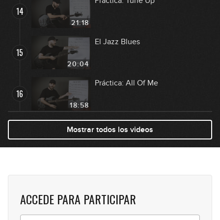
Práctica: Tune Up
14
21:18
El Jazz Blues
15
20:04
Práctica: All Of Me
16
18:58
Rhythm Changes: I Got Rhythm
Mostrar todos los videos
17
GRATIS
15:28
Rhythm Changes: Oleo
18
05:39
ACCEDE PARA PARTICIPAR
Práctica: Stella By Starlight
19