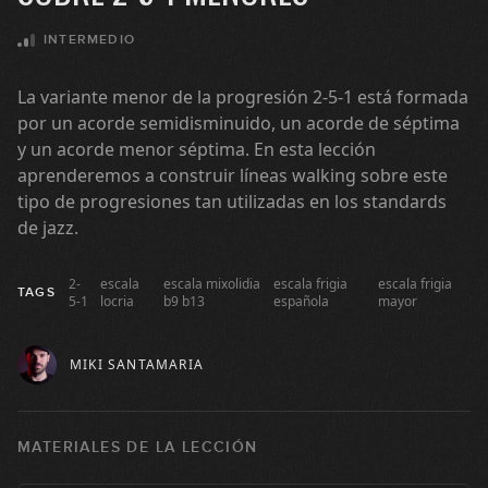
17:08
INTERMEDIO
Arpegios Maj7 con el círculo de
4
cuartas
La variante menor de la progresión 2-5-1 está formada
17:18
por un acorde semidisminuido, un acorde de séptima
y un acorde menor séptima. En esta lección
Arpegios 7 con el círculo de
5
aprenderemos a construir líneas walking sobre este
cuartas
tipo de progresiones tan utilizadas en los standards
13:12
de jazz.
Arpegios m7 con el círculo de
6
cuartas
2-
escala
escala mixolidia
escala frigia
escala frigia
16:29
TAGS
5-1
locria
b9 b13
española
mayor
Arpegios con el círculo de
7
cuartas - resumen
MIKI SANTAMARIA
06:57
Aproximaciones cromáticas en el
8
MATERIALES DE LA LECCIÓN
Walking
11:33