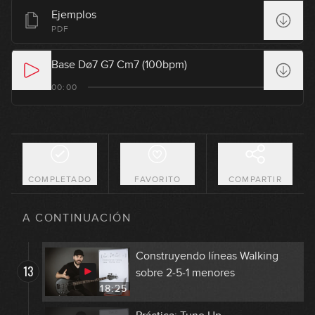
Ejemplos
Construyendo líneas Walking en
PDF
9
acordes Maj7
22:31
Base Dø7 G7 Cm7 (100bpm)
Construyendo líneas Walking en
00:00
10
acordes m7
19:25
Construyendo líneas Walking en
11
acordes 7
13:37
COMPLETADO
FAVORITO
COMPARTIR
Construyendo líneas Walking
12
sobre 2-5-1 mayores
A CONTINUACIÓN
18:04
Construyendo líneas Walking
13
sobre 2-5-1 menores
18:25