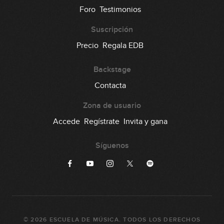
Foro
Testimonios
Suscripción
Precio
Regala EDB
Backstage
Contacta
Zona de usuario
Accede
Regístrate
Invita y gana
Síguenos
©
2026
ESCUELA DE MÚSICA
. TODOS LOS DERECHOS