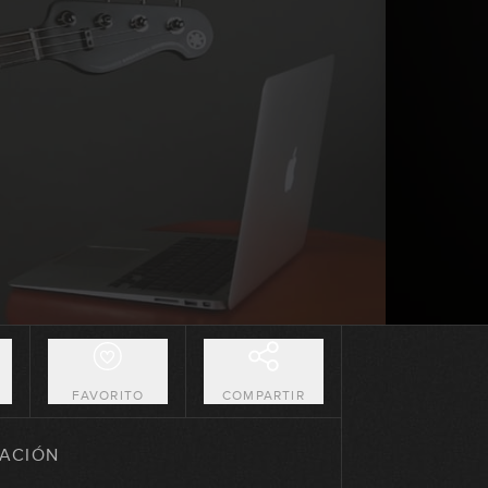
17:08
Arpegios Maj7 con el círculo de
cuartas
17:18
Arpegios 7 con el círculo de
cuartas
13:12
Arpegios m7 con el círculo de
cuartas
16:29
Arpegios con el círculo de cuartas
- resumen
06:57
O
FAVORITO
COMPARTIR
Aproximaciones cromáticas en el
Walking
ACIÓN
11:33