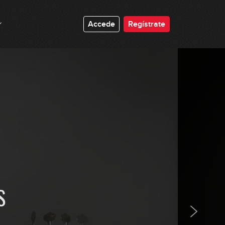
Accede
Regístrate
Repasando los arpegios más
utilizados
07:10
Visualización de los arpegios en
el mástil
09:03
S
Walking utilizando arpegios
básicos: Autumn Leaves