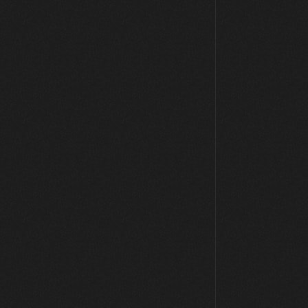
21:03
Resumen y consejos
06:49