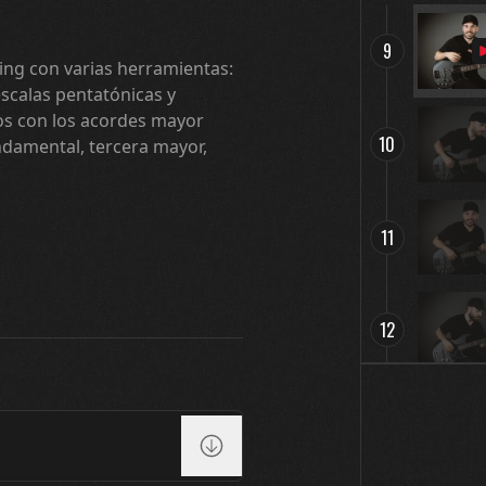
9
ing con varias herramientas:
escalas pentatónicas y
s con los acordes mayor
10
ndamental, tercera mayor,
11
12
13