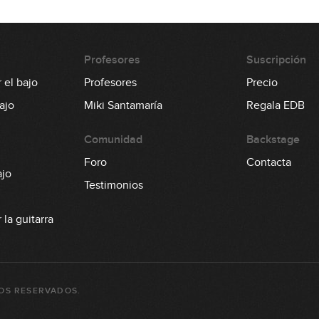
Profesores
Suscripción
 el bajo
Profesores
Precio
ajo
Miki Santamaría
Regala EDB
Comunidad
Backstage
Foro
Contacta
ajo
Testimonios
la guitarra
OS RESERVADOS.