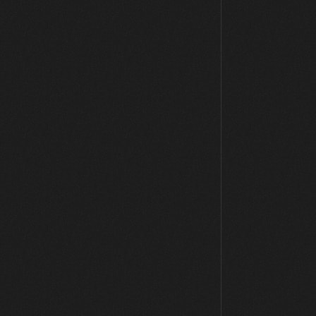
Práctica: Tune Up
21:18
El Jazz Blues
20:04
Práctica: All Of Me
18:58
Rhythm Changes: I Got Rhythm
GRATIS
15:28
Rhythm Changes: Oleo
05:39
Práctica: Stella By Starlight