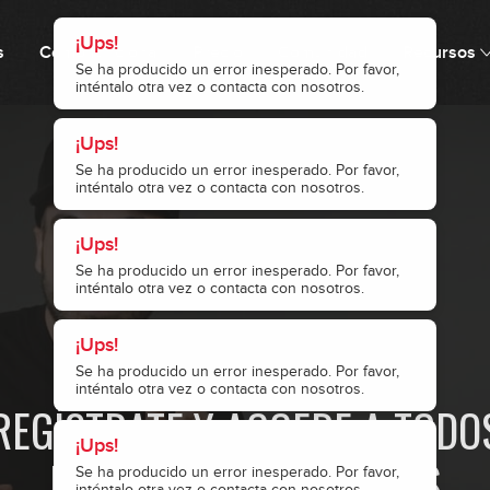
¡Ups!
s
Cómo funciona
Precio
Comunidad
Recursos
Se ha producido un error inesperado. Por favor,
inténtalo otra vez o contacta con nosotros.
¡Ups!
Se ha producido un error inesperado. Por favor,
inténtalo otra vez o contacta con nosotros.
¡Ups!
Se ha producido un error inesperado. Por favor,
1
inténtalo otra vez o contacta con nosotros.
¡Ups!
· ACCESO RESTRINGIDO ·
2
Se ha producido un error inesperado. Por favor,
inténtalo otra vez o contacta con nosotros.
REGÍSTRATE Y ACCEDE A TODO
¡Ups!
NUESTROS CONTENIDOS
3
Se ha producido un error inesperado. Por favor,
inténtalo otra vez o contacta con nosotros.