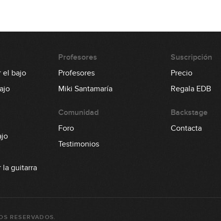
Profesores
Suscripción
 el bajo
Profesores
Precio
ajo
Miki Santamaría
Regala EDB
Comunidad
Backstage
Foro
Contacta
ajo
Testimonios
la guitarra
OS RESERVADOS.