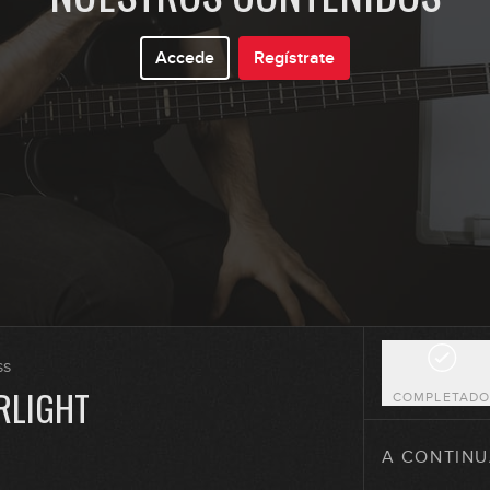
12
Accede
Regístrate
13
14
15
ss
ARLIGHT
COMPLETAD
16
A CONTINU