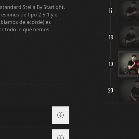
tandard Stella By Starlight.
17
siones de tipo 2-5-1 y el
mbiamos de acorde) es
car todo lo que hemos
18
19
20