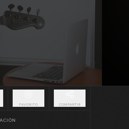
Construyendo líneas Walking
sobre 2-5-1 mayores
18:04
Construyendo líneas Walking
sobre 2-5-1 menores
18:25
Práctica: Tune Up
21:18
El Jazz Blues
20:04
O
FAVORITO
COMPARTIR
Práctica: All Of Me
ACIÓN
18:58