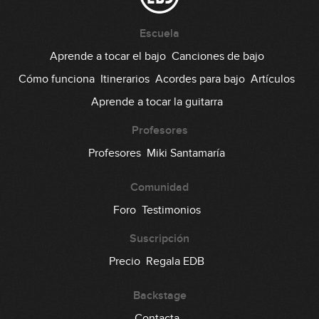
#116: Desplazamiento 3 contra 4
Escuela
Aprende a tocar el bajo
Canciones de bajo
06:53
Cómo funciona
Itinerarios
Acordes para bajo
Artículos
#117: Pop Groove + Melodía en Ebm
Aprende a tocar la guitarra
05:21
Profesores
#118: Visualización de 9as y 10as
Profesores
Miki Santamaría
Comunidad
04:38
Foro
Testimonios
#119: Slap de pulgar constante en
Gm
Suscripción
GRATIS
08:04
Precio
Regala EDB
#120: Subdivisiones en C#m
Backstage
GRATIS
Contacta