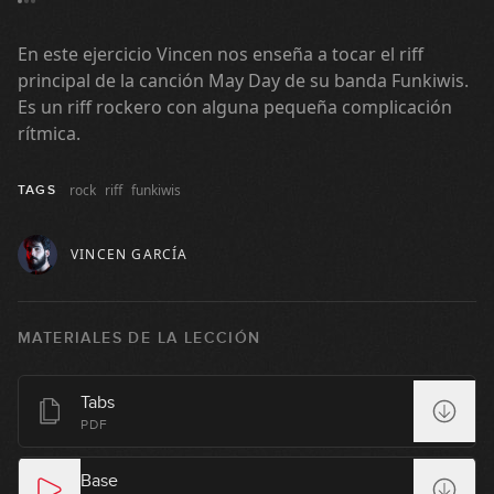
#96: Double Stops en G
En este ejercicio Vincen nos enseña a tocar el riff
11:29
principal de la canción May Day de su banda Funkiwis.
#97: Slides con Pentatónica
Es un riff rockero con alguna pequeña complicación
rítmica.
07:44
rock
riff
funkiwis
TAGS
#98: Fingerstyle Groove en Am
VINCEN GARCÍA
08:08
#99: Groove estilo Palladino en Am
MATERIALES DE LA LECCIÓN
09:38
Tabs
#100: Funky Blues en E
PDF
10:23
Base