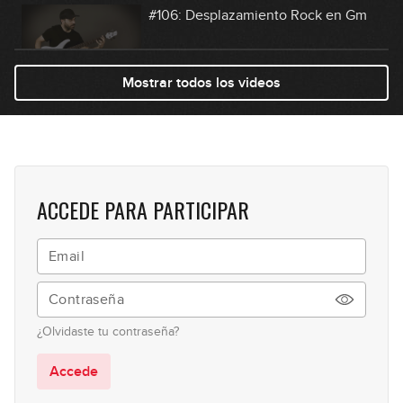
#106: Desplazamiento Rock en Gm
08:20
Mostrar todos los videos
#107: Slap & Fingers en E
07:26
#108: Reggae en Am
ACCEDE PARA PARTICIPAR
07:21
#109: Groove Swingado en Gm
04:53
¿Olvidaste tu contraseña?
#110: Técnica y Modos Griegos en C
Accede
09:07