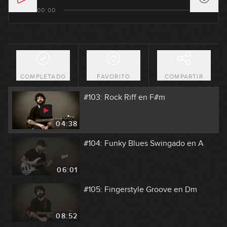
#101: Latin Groove en Em
00:00
04:01
#102: Chord Melody en D
COMPLETADO
FAVORITO
COMPARTIR
11:14
#103: Rock Riff en F#m
04:38
#104: Funky Blues Swingado en A
06:01
#105: Fingerstyle Groove en Dm
08:52