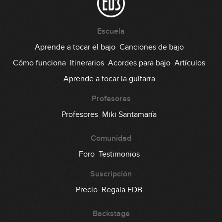
06:53
#117: Pop Groove + Melodía en Ebm
Escuela
Aprende a tocar el bajo
Canciones de bajo
05:21
Cómo funciona
Itinerarios
Acordes para bajo
Artículos
#118: Visualización de 9as y 10as
Aprende a tocar la guitarra
04:38
Profesores
#119: Slap de pulgar constante en
Profesores
Miki Santamaría
Gm
Comunidad
GRATIS
08:04
Foro
Testimonios
#120: Subdivisiones en C#m
GRATIS
Suscripción
03:34
Precio
Regala EDB
#121: Chord Melody en G
Backstage
GRATIS