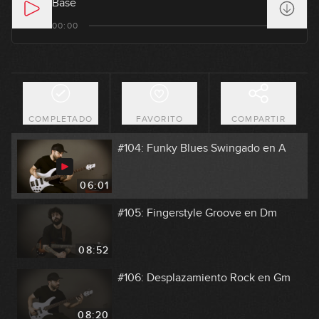
Base
#102: Chord Melody en D
00:00
11:14
#103: Rock Riff en F#m
COMPLETADO
FAVORITO
COMPARTIR
04:38
#104: Funky Blues Swingado en A
06:01
#105: Fingerstyle Groove en Dm
08:52
#106: Desplazamiento Rock en Gm
08:20