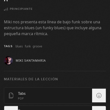
#97: Slides con Pentatónica
PRINCIPIANTE
07:44
Miki nos presenta esta línea de bajo funk sobre una
#98: Fingerstyle Groove en Am
estructura blues (un funky blues) que incluye alguna
pequeña marca rítmica.
08:08
blues
funk
groove
TAGS
#99: Groove estilo Palladino en Am
MIKI SANTAMARIA
09:38
#100: Funky Blues en E
MATERIALES DE LA LECCIÓN
10:23
Tabs
#101: Latin Groove en Em
PDF
04:01