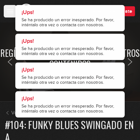
#92: Grupos de corcheas en Am
¡Ups!
Accede
Regístrate
¡Ups!
¡Ups!
¡Ups!
Se ha producido un error inesperado. Por favor,
inténtalo otra vez o contacta con nosotros.
Se ha producido un error inesperado. Por favor,
Se ha producido un error inesperado. Por favor,
Se ha producido un error inesperado. Por favor,
07:37
inténtalo otra vez o contacta con nosotros.
inténtalo otra vez o contacta con nosotros.
inténtalo otra vez o contacta con nosotros.
#93: Groove con notas semimudas
en F
· ACCESO RESTRINGIDO ·
GRATIS
09:12
REGÍSTRATE Y ACCEDE A TODOS NUESTROS
#94: Acordes en E
CONTENIDOS
07:54
Accede
Regístrate
#95: Marcas rítmicas en Am
04:33
Volver a Ejercicios
#96: Double Stops en G
#104: FUNKY BLUES SWINGADO EN
A
11:29