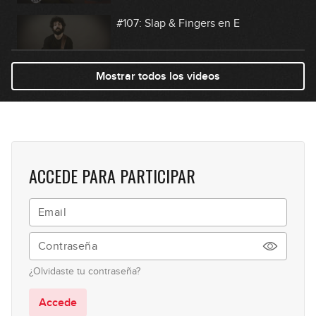
#107: Slap & Fingers en E
07:26
Mostrar todos los videos
#108: Reggae en Am
07:21
#109: Groove Swingado en Gm
ACCEDE PARA PARTICIPAR
04:53
#110: Técnica y Modos Griegos en C
09:07
¿Olvidaste tu contraseña?
#111: Slap en Am
Accede