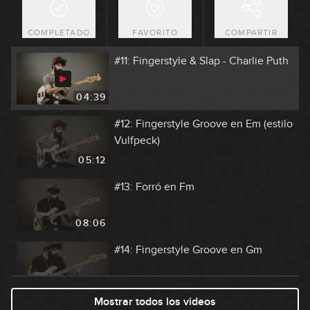
COMPLETADO
FAVORITO
COMPARTIR
07:02
#11: Fingerstyle & Slap - Charlie Puth
04:39
#12: Fingerstyle Groove en Em (estilo
Vulfpeck)
05:12
#13: Forró en Fm
08:06
#14: Fingerstyle Groove en Gm
06:11
Mostrar todos los videos