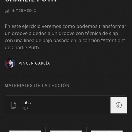
INTERMEDIO
05:28
#6: Fingerstyle Groove en Em
En este ejercicio veremos como podemos transformar
un groove a dedos a un groove con técnica de slap
05:51
con una línea de bajo basada en la canción “Attention”
de Charlie Puth.
#7: Fingerstyle Groove en C#m
VINCEN GARCÍA
05:03
#8: Slap Groove en Dm
MATERIALES DE LA LECCIÓN
05:31
Tabs
#9: Slap Groove en C#m
PDF
04:33
#10: Fingerstyle Groove en F#m