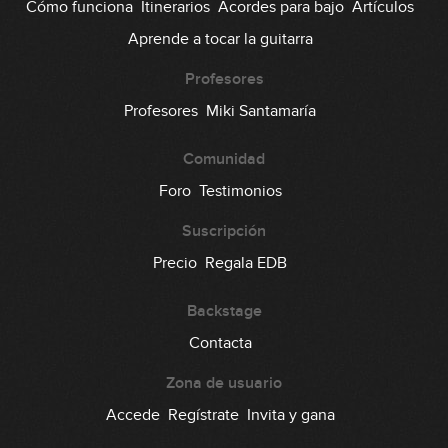
Cómo funciona
Itinerarios
Acordes para bajo
Artículos
#25: Slap Groove - Finesse (Bruno
Aprende a tocar la guitarra
Mars)
GRATIS
11:40
Profesores
#26: Fingerstyle Groove con swing
Profesores
Miki Santamaría
en Gm
Comunidad
06:29
Foro
Testimonios
#27: Fingerstyle Groove en Cm
Suscripción
04:36
Precio
Regala EDB
#28: Happy Funk en Dm
Backstage
Contacta
05:50
Zona de usuario
#29: Hip Hop en Am
Accede
Regístrate
Invita y gana
06:03