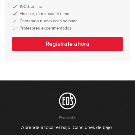
#20: Slap Groove con doble pulgar
100% online
Flexible, tú marcas el ritmo
05:38
Contenido nuevo cada semana
Profesores experimentados
#21: Fingerstyle Groove en Em
Regístrate ahora
04:31
#22: Groove con Notas mudas en Fm
04:51
#23: Fingerstyle groove en Cm
07:03
#24: Fingerstyle groove en E7
Escuela
Aprende a tocar el bajo
Canciones de bajo
05:44