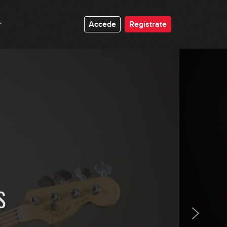
3:46
#3: Slap Groove en E7
Accede
Regístrate
3:53
#4: Fingerstyle Groove en Bm
GRATIS
5:14
#5: Slap Groove en Em
5:28
#6: Fingerstyle Groove en Em
5:51
S
#7: Fingerstyle Groove en C#m