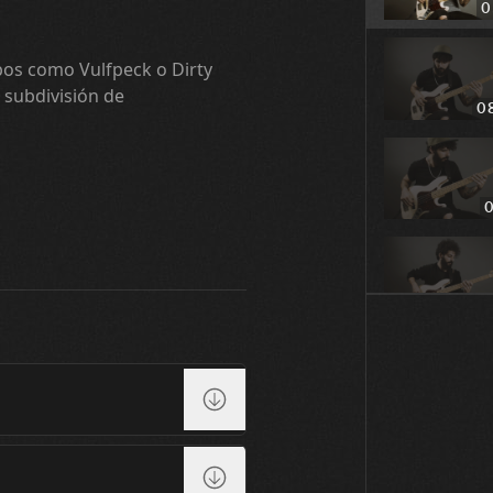
0
pos como Vulfpeck o Dirty
subdivisión de
0
0
0
0