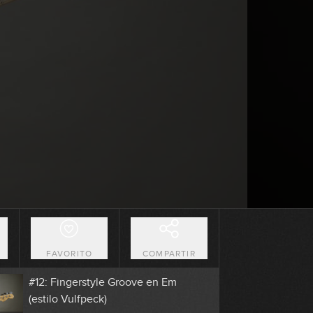
5:03
#8: Slap Groove en Dm
5:31
#9: Slap Groove en C#m
4:33
#10: Fingerstyle Groove en F#m
7:02
#11: Fingerstyle & Slap - Charlie Puth
O
FAVORITO
COMPARTIR
4:39
#12: Fingerstyle Groove en Em
(estilo Vulfpeck)