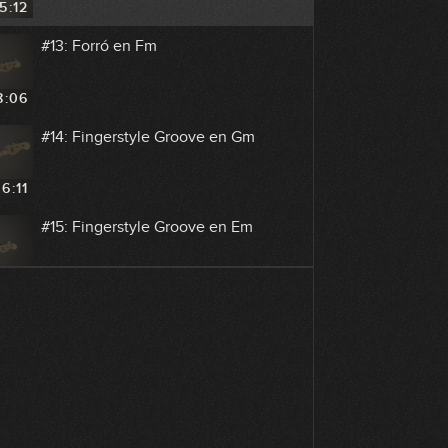
5:12
#13: Forró en Fm
8:06
#14: Fingerstyle Groove en Gm
6:11
#15: Fingerstyle Groove en Em
3:07
#16: Slap Groove con Swing en Fm
4:17
#17: Slap Groove en C#m