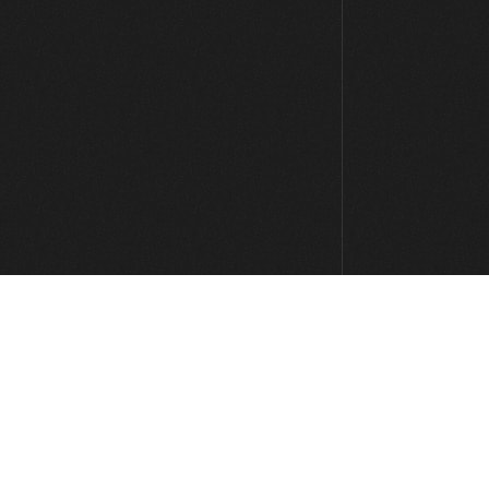
3:20
#18: Groove en 3/4
4:45
#19: Groove en 7/8
6:04
#20: Slap Groove con doble pulgar
5:38
#21: Fingerstyle Groove en Em
4:31
#22: Groove con Notas mudas en
Fm