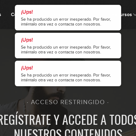
0
¡Ups!
s
Cómo funciona
Precio
Comunidad
Recursos
Se ha producido un error inesperado. Por favor,
inténtalo otra vez o contacta con nosotros.
0
¡Ups!
Se ha producido un error inesperado. Por favor,
inténtalo otra vez o contacta con nosotros.
0
¡Ups!
Se ha producido un error inesperado. Por favor,
inténtalo otra vez o contacta con nosotros.
0
· ACCESO RESTRINGIDO ·
0
REGÍSTRATE Y ACCEDE A TODO
NUESTROS CONTENIDOS