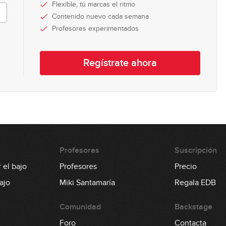
Flexible, tú marcas el ritmo
0
Contenido nuevo cada semana
Profesores experimentados
0
Regístrate ahora
0
1
Profesores
Suscripción
 el bajo
Profesores
Precio
ajo
Miki Santamaría
Regala EDB
0
Comunidad
Backstage
Foro
Contacta