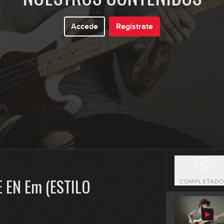
0
Accede
Regístrate
0
0
0
 EN Em (ESTILO
COMPLETAD
0