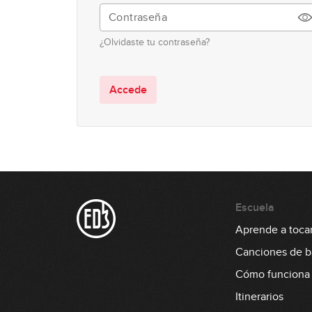
¿Olvidaste tu contraseña?
Accede
Escuela
Aprende a tocar
Canciones de b
Cómo funciona
Itinerarios