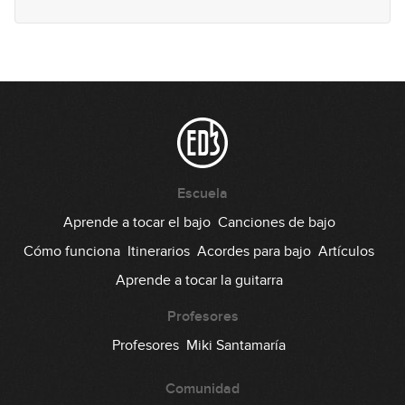
Septiembre 2024: Línea de bajo
29
45:26
Septiembre 2024: Solo de bajo
30
30:38
Octubre 2024: Línea de bajo
Escuela
31
43:50
Aprende a tocar el bajo
Canciones de bajo
Cómo funciona
Itinerarios
Acordes para bajo
Artículos
Octubre 2024: Solo de bajo
32
Aprende a tocar la guitarra
54:50
Profesores
Noviembre 2024: Línea de bajo
Profesores
Miki Santamaría
33
01:16:40
Comunidad
Noviembre 2024: Solo de bajo