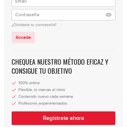
01:07:33
Mayo 2024: Avanzado
24
¿Olvidaste tu contraseña?
49:46
Accede
Junio 2024: Principiante
25
59:02
CHEQUEA NUESTRO MÉTODO EFICAZ Y
Junio 2024: Avanzado
CONSIGUE TU OBJETIVO
26
49:22
100% online
Julio - Agosto 2024: Principiante
Flexible, tú marcas el ritmo
27
Contenido nuevo cada semana
59:30
Profesores experimentados
Julio - Agosto 2024: Avanzado
28
Regístrate ahora
41:23