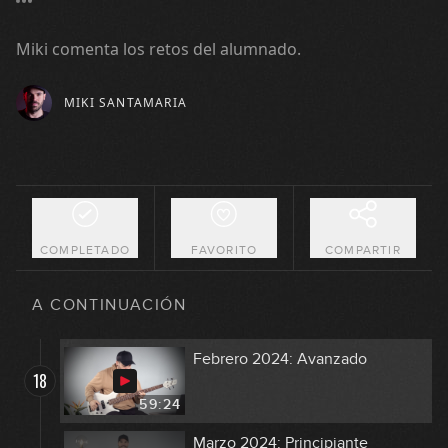
Diciembre 2023: Avanzado
14
Miki comenta los retos del alumnado.
50:37
MIKI SANTAMARIA
Enero 2024: Principiante
15
01:13:21
Enero 2024: Avanzado
16
01:12:24
COMPLETADO
FAVORITO
COMPARTIR
Febrero 2024: Principiante
17
A CONTINUACIÓN
01:24:44
Febrero 2024: Avanzado
18
59:24
Marzo 2024: Principiante