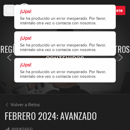
50:52
Accede
Regístrate
¡Ups!
Octubre 2023: Principiante
Se ha producido un error inesperado. Por favor,
9
inténtalo otra vez o contacta con nosotros.
01:06:04
¡Ups!
Octubre 2023: Avanzado
· ACCESO RESTRINGIDO ·
10
Se ha producido un error inesperado. Por favor,
REGÍSTRATE Y ACCEDE A TODOS NUESTROS
inténtalo otra vez o contacta con nosotros.
01:00:04
CONTENIDOS
Noviembre 2023: Principiante
¡Ups!
11
Se ha producido un error inesperado. Por favor,
Accede
Regístrate
01:07:36
inténtalo otra vez o contacta con nosotros.
Noviembre 2023: Avanzado
12
44:29
Volver a Retos
FEBRERO 2024: AVANZADO
Diciembre 2023: Principiante
13
01:03:58
AVANZADO