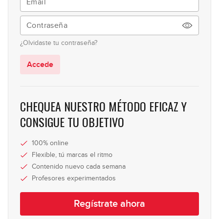
49:46
Junio 2024: Principiante
25
¿Olvidaste tu contraseña?
59:02
Accede
Junio 2024: Avanzado
26
49:22
CHEQUEA NUESTRO MÉTODO EFICAZ Y
Julio - Agosto 2024: Principiante
CONSIGUE TU OBJETIVO
27
59:30
100% online
Julio - Agosto 2024: Avanzado
Flexible, tú marcas el ritmo
28
Contenido nuevo cada semana
41:23
Profesores experimentados
Septiembre 2024: Línea de bajo
29
Regístrate ahora
45:26