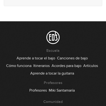
Septiembre 2024: Solo de bajo
30
30:38
Octubre 2024: Línea de bajo
31
43:50
Octubre 2024: Solo de bajo
Escuela
32
54:50
Aprende a tocar el bajo
Canciones de bajo
Cómo funciona
Itinerarios
Acordes para bajo
Artículos
Noviembre 2024: Línea de bajo
33
Aprende a tocar la guitarra
01:16:40
Profesores
Noviembre 2024: Solo de bajo
Profesores
Miki Santamaría
34
42:32
Comunidad
Diciembre 2024: Línea de bajo