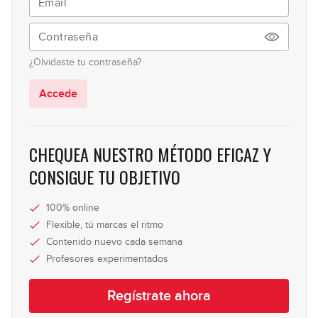
34:44
Mayo 2025: Solo de bajo
46
¿Olvidaste tu contraseña?
45:27
Accede
Junio 2025: Línea de bajo
47
37:24
CHEQUEA NUESTRO MÉTODO EFICAZ Y
Junio 2025: Solo de bajo
CONSIGUE TU OBJETIVO
48
31:36
100% online
Julio - Agosto 2025: Línea de
Flexible, tú marcas el ritmo
49
bajo
Contenido nuevo cada semana
18:41
Profesores experimentados
Julio - Agosto 2025: Solo de bajo
50
Regístrate ahora
39:46