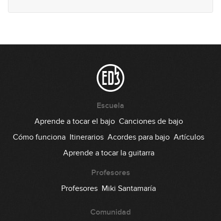
Septiembre 2025: Solo de bajo
52
42:49
Octubre 2025: Línea de bajo
53
01:02:04
Octubre 2025: Solo de bajo
Escuela
54
46:30
Aprende a tocar el bajo
Canciones de bajo
Cómo funciona
Itinerarios
Acordes para bajo
Artículos
Noviembre 2025: Línea de bajo
55
Aprende a tocar la guitarra
44:53
Profesores
Noviembre 2025: Solo de bajo
Profesores
Miki Santamaría
56
34:17
Comunidad