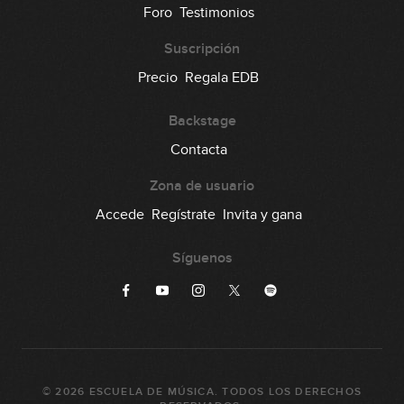
Foro
Testimonios
Suscripción
Precio
Regala EDB
Backstage
Contacta
Zona de usuario
Accede
Regístrate
Invita y gana
Síguenos
©
2026
ESCUELA DE MÚSICA
. TODOS LOS DERECHOS