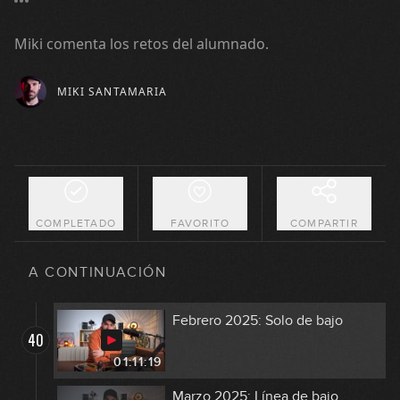
Diciembre 2024: Solo de bajo
36
Miki comenta los retos del alumnado.
48:56
MIKI SANTAMARIA
Enero 2025: Línea de bajo
37
01:03:54
Enero 2025: Solo de bajo
38
01:05:16
COMPLETADO
FAVORITO
COMPARTIR
Febrero 2025: Línea de bajo
39
A CONTINUACIÓN
52:51
Febrero 2025: Solo de bajo
40
01:11:19
Marzo 2025: Línea de bajo