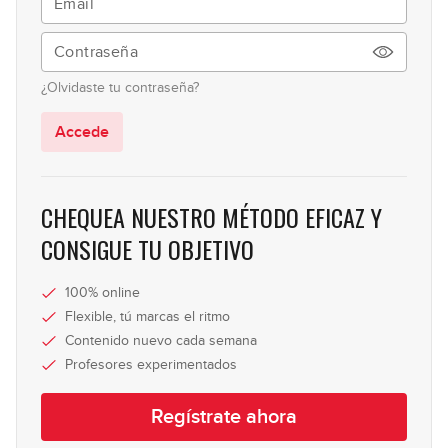
45:27
Junio 2025: Línea de bajo
47
¿Olvidaste tu contraseña?
37:24
Accede
Junio 2025: Solo de bajo
48
31:36
CHEQUEA NUESTRO MÉTODO EFICAZ Y
Julio - Agosto 2025: Línea de
CONSIGUE TU OBJETIVO
49
bajo
18:41
100% online
Julio - Agosto 2025: Solo de bajo
Flexible, tú marcas el ritmo
50
Contenido nuevo cada semana
39:46
Profesores experimentados
Septiembre 2025: Línea de bajo
51
Regístrate ahora
59:33