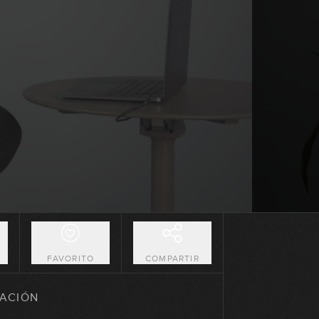
01:03:58
Diciembre 2023: Avanzado
50:37
Enero 2024: Principiante
01:13:21
Enero 2024: Avanzado
01:12:24
Febrero 2024: Principiante
01:24:44
O
FAVORITO
COMPARTIR
Febrero 2024: Avanzado
ACIÓN
59:24