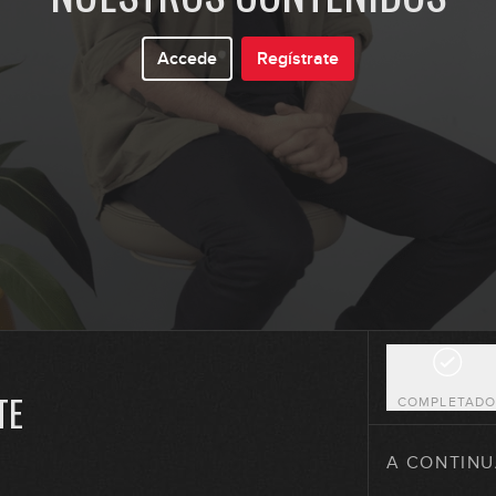
Accede
Regístrate
14
15
16
17
TE
COMPLETAD
18
A CONTINU