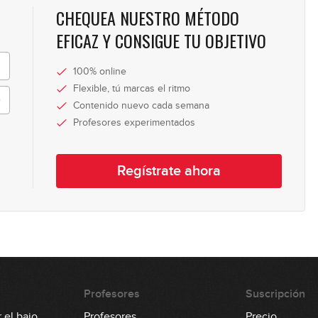
CHEQUEA NUESTRO MÉTODO
24
EFICAZ Y CONSIGUE TU OBJETIVO
100% online
25
Flexible, tú marcas el ritmo
Contenido nuevo cada semana
Profesores experimentados
26
Regístrate ahora
27
28
Profesores
Suscripción
 el bajo
Profesores
Precio