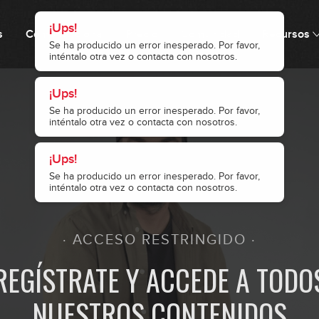
¡Ups!
s
Cómo funciona
Precio
Comunidad
Recursos
Se ha producido un error inesperado. Por favor,
inténtalo otra vez o contacta con nosotros.
9
0
¡Ups!
Se ha producido un error inesperado. Por favor,
10
inténtalo otra vez o contacta con nosotros.
0
¡Ups!
Se ha producido un error inesperado. Por favor,
11
inténtalo otra vez o contacta con nosotros.
· ACCESO RESTRINGIDO ·
12
REGÍSTRATE Y ACCEDE A TODO
NUESTROS CONTENIDOS
13