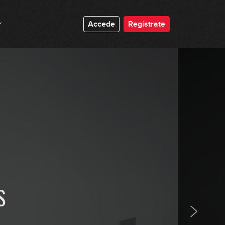
50:52
Accede
Regístrate
Octubre 2023: Principiante
1:06:04
Octubre 2023: Avanzado
1:00:04
Noviembre 2023: Principiante
01:07:36
Noviembre 2023: Avanzado
44:29
S
Diciembre 2023: Principiante