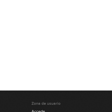
Mayo 2024: Avanzado
49:46
Junio 2024: Principiante
59:02
Junio 2024: Avanzado
49:22
Julio - Agosto 2024: Principiante
59:30
Julio - Agosto 2024: Avanzado
41:23
Zona de usuario
Septiembre 2024: Línea de bajo
Accede