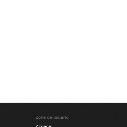
Junio 2025: Línea de bajo
37:24
Junio 2025: Solo de bajo
31:36
Julio - Agosto 2025: Línea de bajo
18:41
Julio - Agosto 2025: Solo de bajo
39:46
Septiembre 2025: Línea de bajo
59:33
Zona de usuario
Septiembre 2025: Solo de bajo
Accede