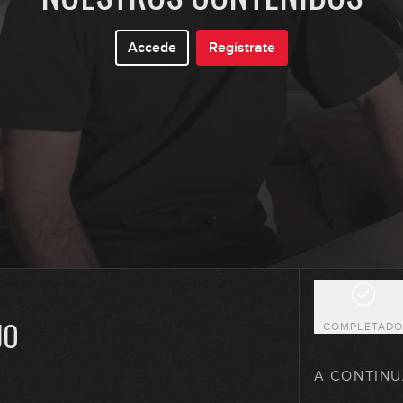
Accede
Regístrate
37
38
39
40
JO
COMPLETAD
41
A CONTINU