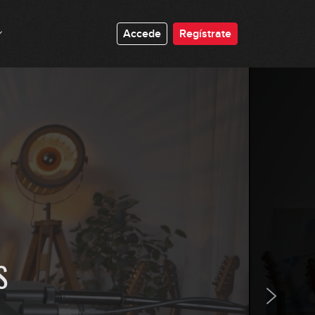
43:50
Accede
Regístrate
Octubre 2024: Solo de bajo
54:50
Noviembre 2024: Línea de bajo
01:16:40
Noviembre 2024: Solo de bajo
42:32
Diciembre 2024: Línea de bajo
54:38
S
Diciembre 2024: Solo de bajo