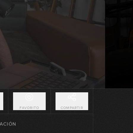
48:56
Enero 2025: Línea de bajo
01:03:54
Enero 2025: Solo de bajo
01:05:16
Febrero 2025: Línea de bajo
52:51
Febrero 2025: Solo de bajo
01:11:19
O
FAVORITO
COMPARTIR
Marzo 2025: Línea de bajo
ACIÓN
47:21