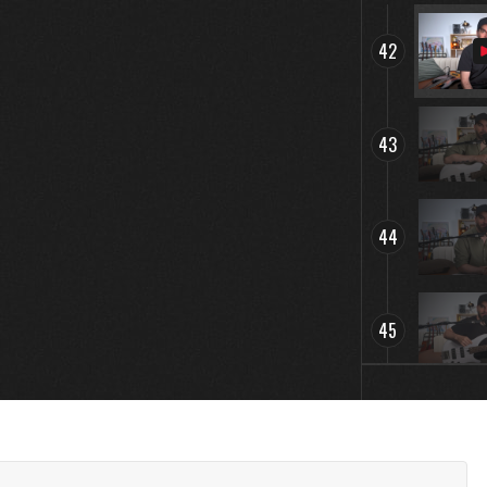
42
43
44
45
46