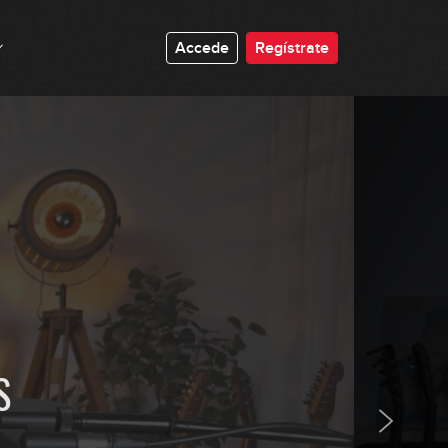
30:38
Accede
Regístrate
Octubre 2024: Línea de bajo
43:50
Octubre 2024: Solo de bajo
54:50
Noviembre 2024: Línea de bajo
01:16:40
Noviembre 2024: Solo de bajo
42:32
S
Diciembre 2024: Línea de bajo