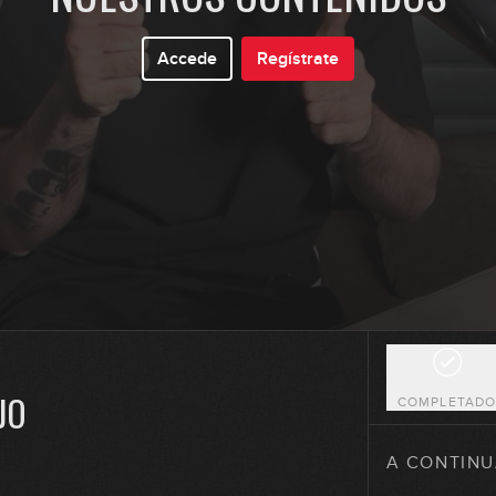
Accede
Regístrate
36
37
38
39
JO
COMPLETAD
40
A CONTINU