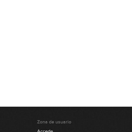
Mayo 2025: Solo de bajo
45:27
Junio 2025: Línea de bajo
37:24
Junio 2025: Solo de bajo
31:36
Julio - Agosto 2025: Línea de bajo
18:41
Julio - Agosto 2025: Solo de bajo
39:46
Zona de usuario
Septiembre 2025: Línea de bajo
Accede