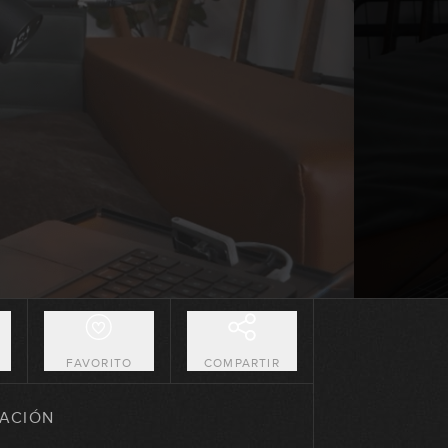
54:38
Diciembre 2024: Solo de bajo
48:56
Enero 2025: Línea de bajo
01:03:54
Enero 2025: Solo de bajo
01:05:16
Febrero 2025: Línea de bajo
52:51
O
FAVORITO
COMPARTIR
Febrero 2025: Solo de bajo
ACIÓN
01:11:19