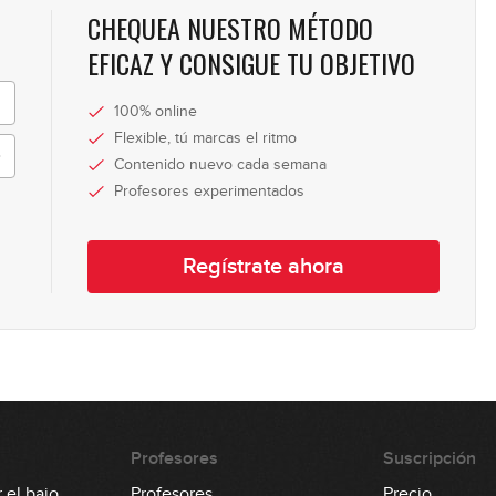
CHEQUEA NUESTRO MÉTODO
46
EFICAZ Y CONSIGUE TU OBJETIVO
100% online
47
Flexible, tú marcas el ritmo
Contenido nuevo cada semana
Profesores experimentados
48
Regístrate ahora
49
50
Profesores
Suscripción
 el bajo
Profesores
Precio