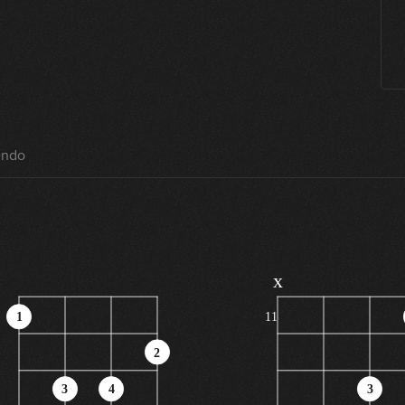
endo
x
1
11
2
3
4
3