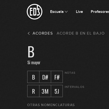
Escuela
Live
Profesore
ACORDES
ACORDE
B
EN
EL BAJO
B
Si mayor
NOTAS
B
D#
F#
INTERVALOS
R
3M
5J
OTRAS NOMENCLATURAS