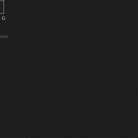
G
CADA