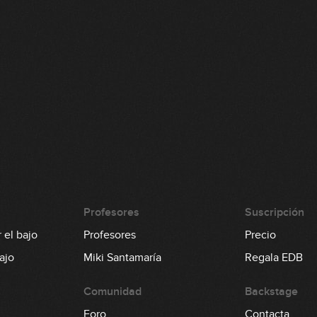
Profesores
Suscripción
 el bajo
Profesores
Precio
ajo
Miki Santamaría
Regala EDB
Comunidad
Backstage
Foro
Contacta