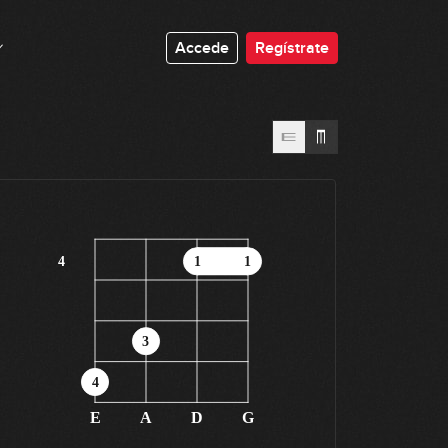
Accede
Regístrate
4
1
1
3
4
E
A
D
G