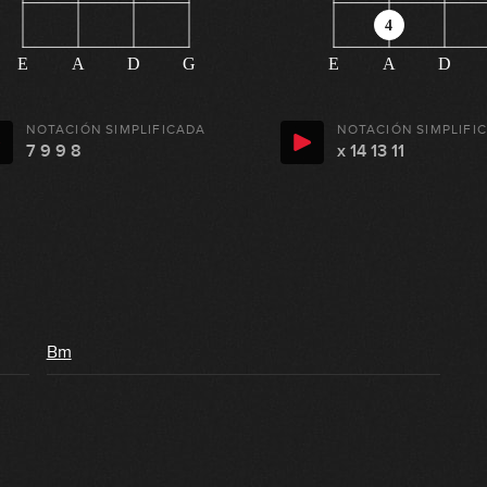
4
E
A
D
G
E
A
D
NOTACIÓN SIMPLIFICADA
NOTACIÓN SIMPLIFI
7 9 9 8
x 14 13 11
Bm