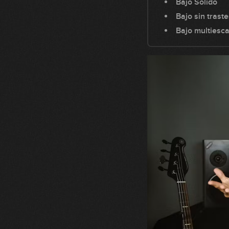
Bajo Sólido
Bajo sin traste
Bajo multiesca