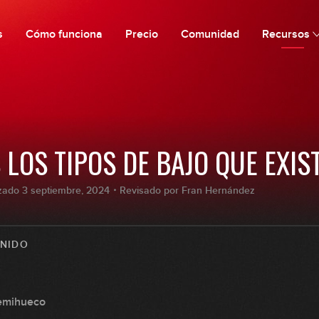
s
Cómo funciona
Precio
Comunidad
Recursos
LOS TIPOS DE BAJO QUE EXIS
izado 3 septiembre, 2024・Revisado por Fran Hernández
ENIDO
emihueco