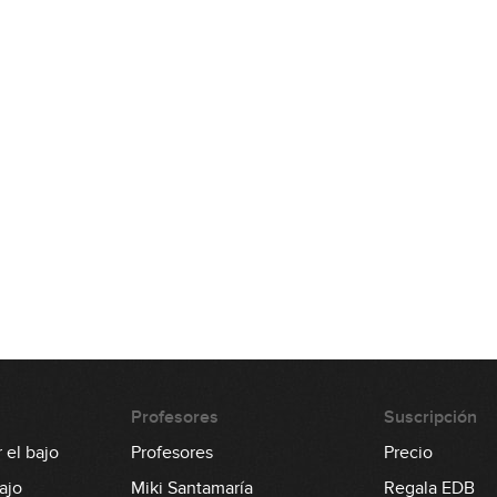
Profesores
Suscripción
 el bajo
Profesores
Precio
ajo
Miki Santamaría
Regala EDB