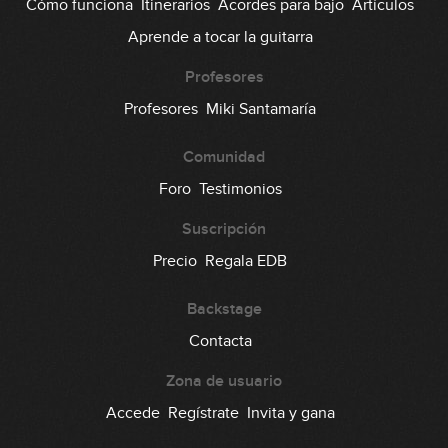
Cómo funciona
Itinerarios
Acordes para bajo
Artículos
Aprende a tocar la guitarra
Profesores
Profesores
Miki Santamaría
Comunidad
Foro
Testimonios
Suscripción
Precio
Regala EDB
Backstage
Contacta
Zona de usuario
Accede
Regístrate
Invita y gana