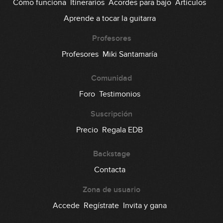
Cómo funciona
Itinerarios
Acordes para bajo
Artículos
Aprende a tocar la guitarra
Profesores
Profesores
Miki Santamaría
Comunidad
Foro
Testimonios
Suscripción
Precio
Regala EDB
Backstage
Contacta
Zona de usuario
Accede
Regístrate
Invita y gana