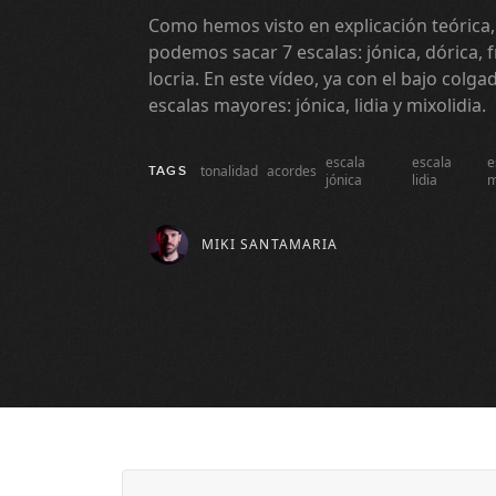
Como hemos visto en explicación teórica, 
podemos sacar 7 escalas: jónica, dórica, fri
locria. En este vídeo, ya con el bajo colg
escalas mayores: jónica, lidia y mixolidia.
escala
escala
e
tonalidad
acordes
TAGS
jónica
lidia
m
MIKI SANTAMARIA