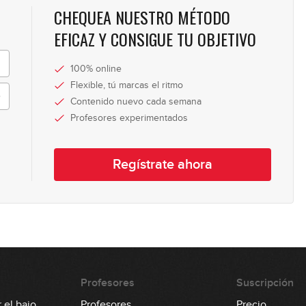
CHEQUEA NUESTRO MÉTODO
18
EFICAZ Y CONSIGUE TU OBJETIVO
100% online
19
Flexible, tú marcas el ritmo
Contenido nuevo cada semana
Profesores experimentados
20
Regístrate ahora
21
22
Profesores
Suscripción
 el bajo
Profesores
Precio