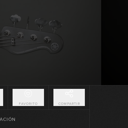
14:00
La tonalidad menor: explicación
teórica
12:04
Las 7 escalas diatónicas:
explicación teórica
15:45
La tonalidad: cómo se forma
10:33
La tonalidad: los 7 acordes
diatónicos
10:57
O
FAVORITO
COMPARTIR
La sonoridad de los acordes
diatónicos
ACIÓN
10:53