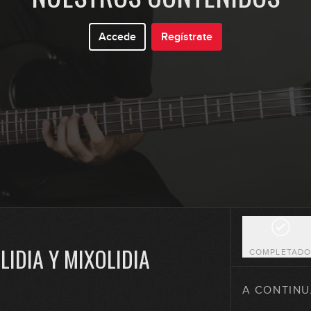
Accede
Regístrate
8
9
10
11
LIDIA Y MIXOLIDIA
COMPLETAD
12
A CONTINU