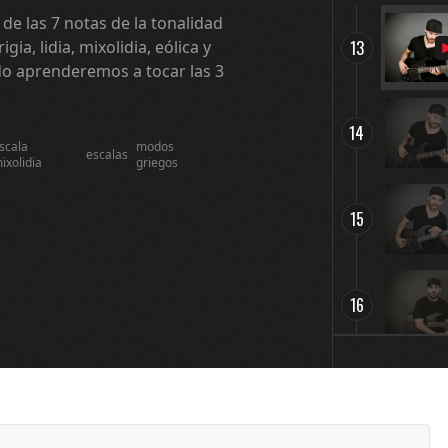
de las 7 notas de la tonalidad
13
gia, lidia, mixolidia, eólica y
ado aprenderemos a tocar las 3
14
scala
modos
escalas
ixolidia
griegos
15
16
17