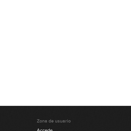
La tonalidad menor: exploración
sonora y escala frigia española
14:13
La tonalidad menor: el relativo
menor
07:08
Cómo averiguar la tonalidad de
una canción: método 1
12:04
Cómo averiguar la tonalidad de
una canción: método 2
06:31
Cómo averiguar la tonalidad de
una canción: método 3
06:29
Zona de usuario
Inversiones
Accede