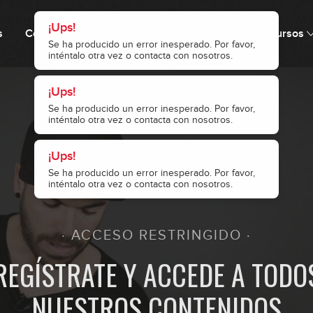
s
Cómo funciona
Precio
Comunidad
Recursos
3
4
5
· ACCESO RESTRINGIDO ·
6
REGÍSTRATE Y ACCEDE A TODO
NUESTROS CONTENIDOS
7