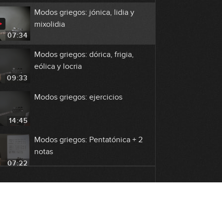
Modos griegos: jónica, lidia y
mixolidia
07:34
Modos griegos: dórica, frigia,
eólica y locria
09:33
Modos griegos: ejercicios
14:45
Modos griegos: Pentatónica + 2
notas
07:22
La tonalidad menor: cómo se
forma
10:43