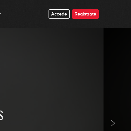
07:37
Accede
Regístrate
Acordes de 3 notas: Disminuido y
Aumentado
06:09
Acordes de 4 notas: Maj7, m7 y 7
06:12
Acordes de 4 notas: m7b5, dim7 y
mMaj7
06:27
La tonalidad: explicación teórica
(parte 1)
17:59
GRATIS
S
La tonalidad: explicación teórica
(parte 2)